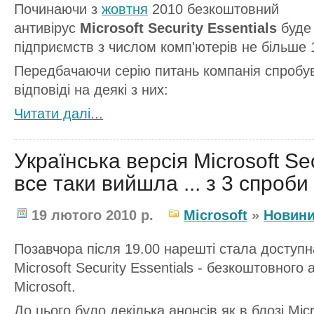
Починаючи з
жовтня
2010 безкоштовний
антивірус
Microsoft Security Essentials
буде
підприємств з числом комп'ютерів не більше 
Передбачаючи серію питань компанія спробув
відповіді на деякі з них:
Читати далi...
Українська версія Microsoft Sec
все таки вийшла ... з 3 спроби
19 лютого 2010 р.
Microsoft
»
Новин
Позавчора після 19.00 нарешті стала доступн
Microsoft Security Essentials - безкоштовного 
Microsoft.
До цього було декілька анонсів як в блозі Micr