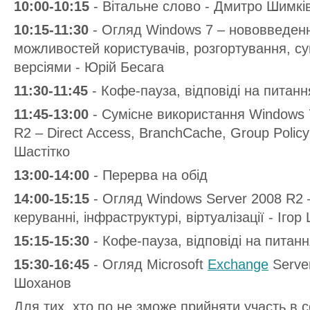
10:00-10:15
- Вітальне слово - Дмитро Шимкі
10:15-11:30
- Огляд Windows 7 – нововведенн
можливостей користувачів, розгортування, су
версіями - Юрій Бесага
11:30-11:45
- Кофе-пауза, відповіді на питанн
11:45-13:00
- Сумісне використання Windows 7
R2 – Direct Access, BranchCache, Group Policy 
Шастітко
13:00-14:00
- Перерва на обід
14:00-15:15
- Огляд Windows Server 2008 R2 
керуванні, інфраструктурі, віртуалізації - Ігор
15:15-15:30
- Кофе-пауза, відповіді на питанн
15:30-16:45
- Огляд Microsoft
Exchange
Server
Шоханов
Для тих, хто по не зможе прийняти участь в с