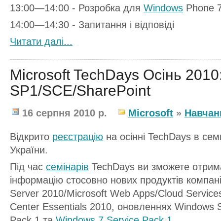
13:00—14:00 - Розробка для
Windows
Phone 
14:00—14:30 - Запитання і відповіді
Читати далi...
Microsoft TechDays Осінь 2010
SP1/SCE/SharePoint
16 серпня 2010 р.
Microsoft
»
Навчан
Відкрито
реєстрацію
на осінні TechDays в сем
України.
Під час
семінарів
TechDays ви зможете отрима
інформацію стосовно нових продуктів компанії
Server 2010/Microsoft Web Apps/Cloud Service
Center Essentials 2010, оновленнях Windows S
Pack 1 та
Windows 7 Service Pack 1
.