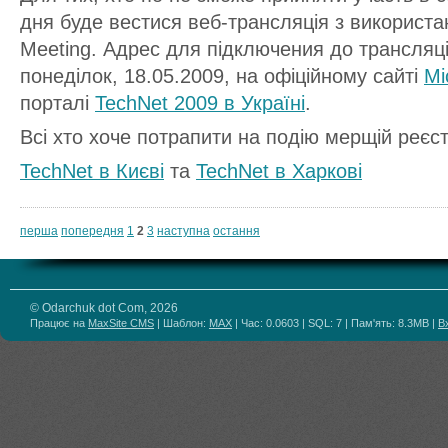
дня буде вестися веб-трансляція з використан
Meeting. Адрес для підключения до трансляці
понеділок, 18.05.2009, на офіційному сайті
Mi
порталі
TechNet 2009 в Україні
.
Всі хто хоче потрапити на подію мерщій реєс
TechNet в Києві
та
TechNet в Харкові
перша
попередня
1
2
3
наступна
остання
© Odarchuk dot Com, 2026
Працює на
MaxSite CMS
| Шаблон:
MAX
| Час: 0.0603 | SQL: 7 | Пам'ять: 8.3MB
|
В