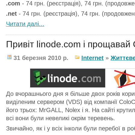
.com
- 74 грн. (реєстрація), 74 грн. (продовж
.net
- 74 грн. (реєстрація), 74 грн. (продовжен
Читати далi...
Привіт linode.com і прощавай 
31 березня 2010 р.
Internet
»
Життєв
До вчорашнього дня я більше двох років кор
виділеним сервером (VDS) від компанії ColoC
його трьох: MrGALL, Nolex і я. На сайті крут
всі вони були невеликі окрім теревень.
Звичайно, як і у всіх інколи були перебої в ро