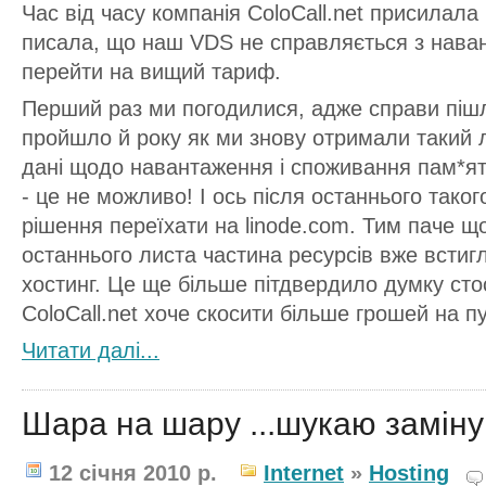
Час від часу компанія ColoCall.net присилала
писала, що наш VDS не справляється з нава
перейти на вищий тариф.
Перший раз ми погодилися, адже справи пішл
пройшло й року як ми знову отримали такий 
дані щодо навантаження і споживання пам*ят
- це не можливо! І ось після останнього тако
рішення переїхати на linode.com. Тим паче щ
останнього листа частина ресурсів вже встиг
хостинг. Це ще більше пітдвердило думку сто
ColoCall.net хоче скосити більше грошей на пу
Читати далi...
Шара на шару ...шукаю заміну 
12 січня 2010 р.
Internet
»
Hosting