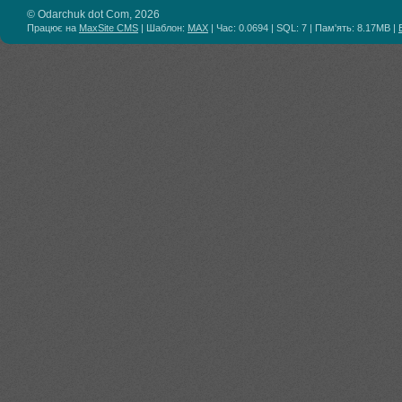
© Odarchuk dot Com, 2026
Працює на
MaxSite CMS
| Шаблон:
MAX
| Час: 0.0694 | SQL: 7 | Пам'ять: 8.17MB
|