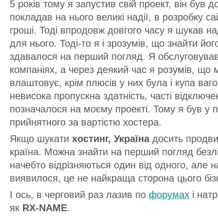
5 років тому я запустив свій проект, він був 
покладав на нього великі надії, в розробку с
гроші. Тоді впродовж довгого часу я шукав над
для нього. Тоді-то я і зрозумів, що знайти йог
здавалося на перший погляд. Я обслуговував
компаніях, а через деякий час я розумів, що
влаштовує, крім плюсів у них була і купа ваго
невисока пропускна здатність, часті відключ
позначалося на моєму проекті. Тому я був у п
прийнятного за вартістю хостера.
Якщо шукати
хостинг, Україна
досить продви
країна. Можна знайти на перший погляд безліч
начебто відрізняються один від одного, але на 
виявилося, це не найкраща сторона цього біз
І ось, в черговий раз лазив по
форумах
і натр
як
RX-NAME
.