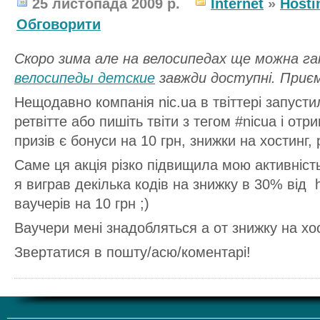
25 листопада 2009 р.
Internet
»
Hosti
Обговорити
Скоро зима але на велосипедах ще можна га
велосипеды детские
завжди доступні. Приєм
Нещодавно компанія nic.ua в твіттері запусти
ретвітте або пишіть твіти з тегом #nicua і от
призів є бонуси на 10 грн, знижки на хостинг,
Саме ця акція різко підвищила мою активніст
я виграв декілька кодів на знижку в 30% від h
ваучерів на 10 грн ;)
Ваучери мені знадобляться а от знижку на хо
Звертатися в пошту/асю/коментарі!