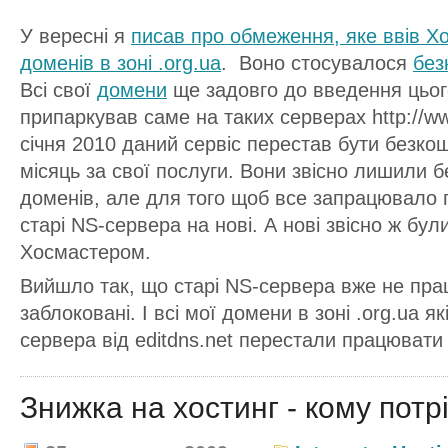
У вересні я
писав про обмеження, яке ввів Хо
доменів в зоні .org.ua
. Воно стосувалося
без
Всі свої
домени
ще задовго до введення цьо
припаркував саме на таких серверах http://ww
січня 2010 даний сервіс перестав бути безко
місяць за свої послуги. Вони звісно лишили б
доменів, але для того щоб все запрацювало 
старі NS-сервера на нові. А нові звісно ж бул
Хосмастером.
Вийшло так, що старі NS-сервера вже не пра
заблоковані. І всі мої домени в зоні .org.ua 
сервера від editdns.net перестали працювати
Знижка на хостинг - кому потр