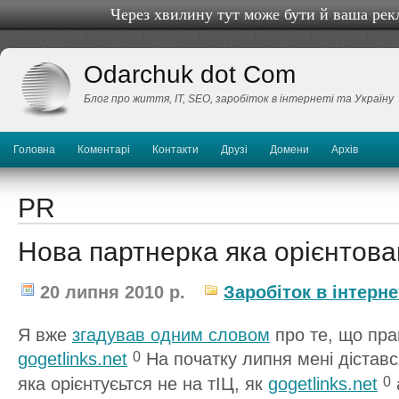
Через хвилину тут може бути й ваша рек
Odarchuk dot Com
Блог про життя, IТ, SEO, заробіток в інтернеті та Україну
Головна
Коментарі
Контакти
Друзі
Домени
Архів
PR
Нова партнерка яка орієнтов
20 липня 2010 р.
Заробіток в інтерне
Я вже
згадував одним словом
про те, що пр
gogetlinks.net
На початку липня мені діставс
0
яка орієнтуєьтся не на тІЦ, як
gogetlinks.net
0