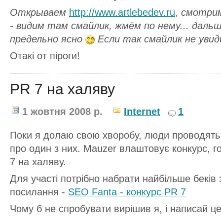
Открываем
http://www.artlebedev.ru
,
смотрим
- видим там смайлик, жмём по нему... даль
предельно ясно
Если так смайлик не увид
Отакі от піроги!
PR 7 на халяву
1 жовтня 2008 р.
Internet
1
Поки я долаю свою хворобу, люди проводять 
про один з них. Mauzer влаштовує конкурс, г
7 на халяву.
Для участі потрібно набрати найбільше беків з
посилання -
SEO Fanta - конкурс PR 7
Чому б не спробувати вирішив я, і написай це