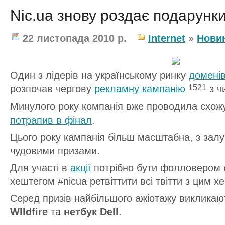
Nic.ua знову роздає подарунки
22 листопада 2010 р.
Internet
»
Нови
Один з лідерів на українському ринку
домені
розпочав чергову
рекламну кампанію
з ч
1521
Минулого року компанія вже проводила схожу 
потрапив в фінал
.
Цього року кампанія більш масштабна, з залу
чудовими призами.
Для участі в
акції
потрібно бути фолловером @
хештегом #nicua ретвіттити всі твітти з цим х
Серед призів найбільшого ажіотажу виклика
WIldfire
та
нетбук Dell
.