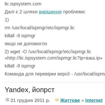
lic.ispsystem.com
Далі є 2 шляхи
вирішення
проблеми:
1)
rm /usr/local/ispmgr/etc/ispmgr.lic
killall -9 ispmgr
якщо не допомогло
2) wget -O /usr/local/ispmgr/etc/ispmgr.lic
«http://lic.ispsystem.com/ispmgr.lic?ip=ваш.ip»
killall -9 ispmgr
Команда для перевірки версії - /usr/local/ispmg
Yandex, йопрст
21 грудня 2011 р.
Життєве
»
Internet