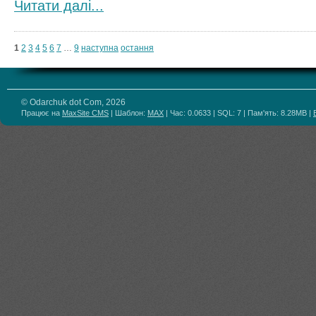
Читати далi...
1
2
3
4
5
6
7
…
9
наступна
остання
© Odarchuk dot Com, 2026
Працює на
MaxSite CMS
| Шаблон:
MAX
| Час: 0.0633 | SQL: 7 | Пам'ять: 8.28MB
|