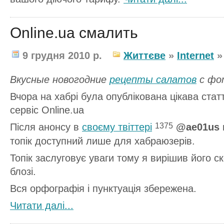
Online.ua смалить
9 грудня 2010 р.
Життєве
»
Internet
Вкусные новогодние
рецепты салатов
с фот
Вчора на хабрі була опублікована цікава статт
сервіс Online.ua
Після анонсу в
своєму твіттері
@ae01us
1375
топік доступний лише для хабраюзерів.
Топік заслуговує уваги тому я вирішив його с
блозі.
Вся орфографія і пунктуація збережена.
Читати далi...