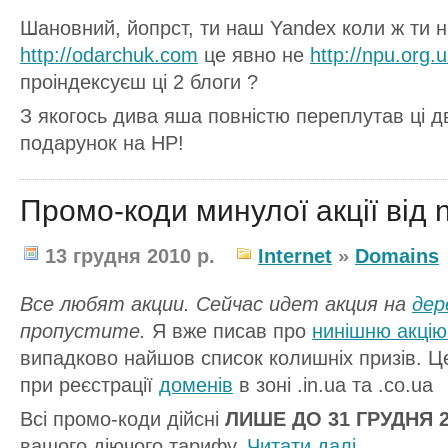
Шановний, йопрст, ти наш Yandex коли ж ти 
http://odarchuk.com
це явно не
http://npu.org.
проіндексуєш ці 2 блоги ?
З якогось дива яша повністю переплутав ці два
подарунок на НР!
Промо-коди минулої акції від n
13 грудня 2010 р.
Internet
»
Domains
Все любят акции. Сейчас идет акция на
дер
пропустите.
Я вже писав про
нинішню акцію 
випадково найшов список колишніх призів. Ц
при реєстрації
доменів
в зоні .in.ua та .co.ua
Всі промо-коди дійсні
ЛИШЕ ДО 31 ГРУДНЯ 2
вашого діючого тарифу.
Читати далi...