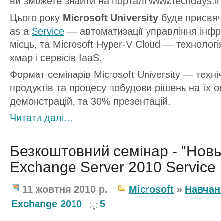
ви зможете знайти на порталі www.techdays.in
Цього року
Microsoft University
буде присвяч
as a
Service
— автоматизації управління інф
місць, та Microsoft Hyper-V Cloud — техноло
хмар і сервісів IaaS.
Формат семінарів Microsoft University — техні
продуктів та процесу побудови рішень на їх о
демонстрацій. та 30% презентацій.
Читати далi...
Безкоштовний семінар - "Нов
Exchange Server 2010 Service 
11 жовтня 2010 р.
Microsoft
»
Навчан
Exchange 2010
5