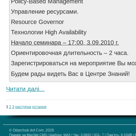
Policy-Based Management
Управление ресурсами.
Resource Governor
Технологии High Availability
Начало семинара – 17:00, 3.09.2010 г.
Ориентировочная длительность – 2 часа.
Зарегистрироваться на мероприятие Вы м
Будем рады видеть Вас в Центре Знаний!
Читати далi...
1
2
3
наступна
остання
© Odarchuk dot Com, 2026
Працює на
MaxSite CMS
| Шаблон:
MAX
| Час: 0.0843 | SQL: 7 | Пам'ять: 8.31MB
|