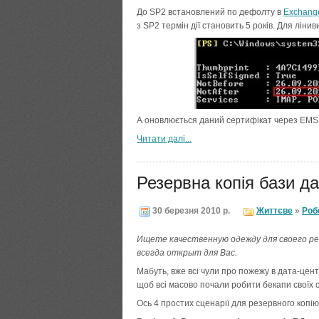
До SP2 встановлений по дефолту в
Exchang
з SP2 термін дії становить 5 років. Для ліни
А оновлюється даний сертифікат через EMS
Читати далi...
Резервна копія бази д
30 березня 2010 р.
Життєве
»
Роб
Ищете качественную одежду для своего 
всегда открыт для Вас.
Мабуть, вже всі чули про пожежу в дата-цент
щоб всі масово почали робити бекапи своїх с
Ось 4 простих сценарії для резервного копі