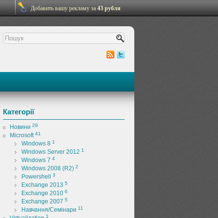
Добавить вашу рекламу за
43 рубля
Категорії
29
Новини
41
Microsoft
1
Windows 8
1
Windows Server 2012
4
Windows 7
2
Windows 2008 (R2)
3
Powershell
5
Exchange 2013
6
Exchange 2010
5
Exchange 2007
11
Навчання/Семінари
1