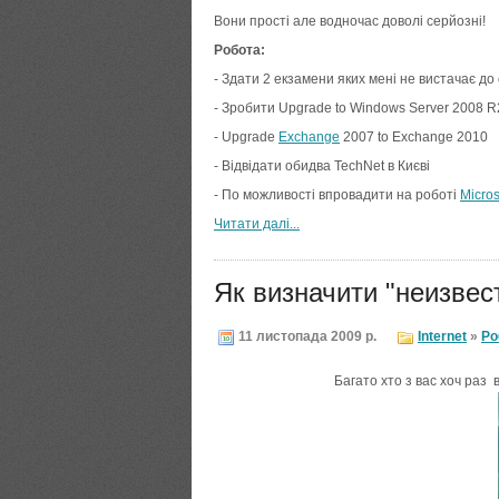
Вони прості але водночас доволі серйозні!
Робота:
- Здати 2 екзамени яких мені не вистачає д
- Зробити Upgrade to Windows Server 2008 R2
- Upgrade
Exchange
2007 to Exchange 2010
- Відвідати обидва TechNet в Києві
- По можливості впровадити на роботі
Micros
Читати далi...
Як визначити "неизвес
11 листопада 2009 р.
Internet
»
Ро
Багато хто з вас хоч раз 