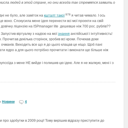
исла людей в этой стране, но они всегда так стремятся заявить о
978
дні не було, але заміток на
кшталт такої
я читав чимало. І ось
 це воно. Спокусила мене ідея перенести всі мої проекти на свій
 довічну ліцензію на ISPmanager lite дешевше ніж 700 рос. рублів??
 Запустив віртуалку з надією на мої
знання
англійської і інтуїтивність!
. Прочитав декілька сторінок, зробив всі кроки. Почекав доки
. очманів. Виходить все що я до цього клацав це ніщо. Щоб пані
ти ядро а для цього потрібно прочитати і виконати ще більше ніж
упсоїда з мене НЕ вийде і полишив цю ідею. Але я не жалкую, мені і з
»
Новини
4
и про здобутки в 2009 році! Тому вирішив відразу приступити до