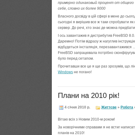
примерно одинаковый процент от общего ч
себе, словно их более 9000
Власного досвіду в цій сфері в мене до сього
сьогодні я вирішив все ж таки спробувати як
сервер. До речі, хто знає де можна придбати
І ось завантажив я дистрибутив FreeBSD 8.0.
Даремно! Потім відразу ж нагуглив інструкцію
відбудеться інсталяція, перезавантажився ..
FreeBSD запрацювала потрібно сконфіругува
було перед сетапом.
Прочитавши все це я ще раз зрозумів, що лін
Windows
не погано!
Плани на 2010 рік!
4 січня 2010 р.
Життєве
»
Робота
Вітаю всіх з Новим 2010-м роком!
За новорічними справами я не встиг написат
планів на 2010!