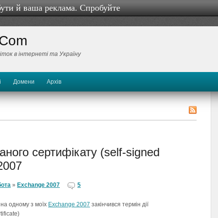
бути й ваша реклама. Спробуйте
 Com
біток в інтернеті та Україну
і
Домени
Архів
ного сертифікату (self-signed
 2007
бота
»
Exchange 2007
5
, на одному з моїх
Exchange 2007
закінчився термін дії
ificate)