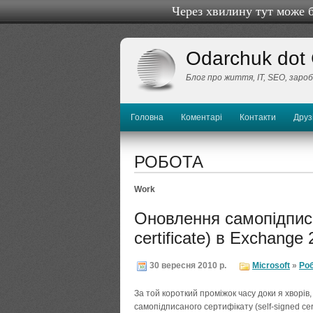
Через хвилину тут може 
Odarchuk dot
Блог про життя, IТ, SEO, заро
Головна
Коментарі
Контакти
Друз
РОБОТА
Work
Оновлення самопідписа
certificate) в Exchange
30 вересня 2010 р.
Microsoft
»
Ро
За той короткий проміжок часу доки я хворів
самопідписаного сертифікату (self-signed cert