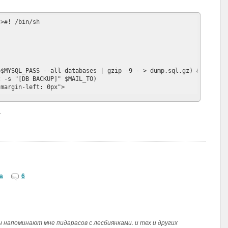
">#! /bin/sh
p$MYSQL_PASS --all-databases | gzip -9 - > dump.sql.gz) && 
z -s "[DB BACKUP]" $MAIL_TO)
"margin-left: 0px">
.
а
6
 напоминают мне пидарасов с лесбиянками. и тех и других