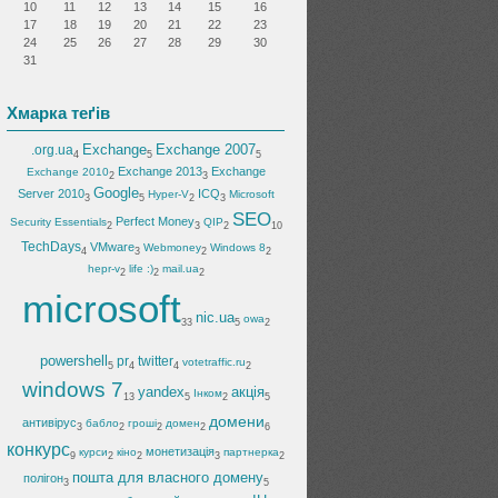
10
11
12
13
14
15
16
17
18
19
20
21
22
23
24
25
26
27
28
29
30
31
Хмарка теґів
Exchange
Exchange 2007
.org.ua
4
5
5
Exchange 2013
Exchange
Exchange 2010
2
3
Google
Server 2010
ICQ
Hyper-V
Microsoft
3
5
2
3
SEO
Perfect Money
Security Essentials
QIP
2
3
2
10
TechDays
VMware
Webmoney
Windows 8
4
3
2
2
hepr-v
life :)
mail.ua
2
2
2
microsoft
nic.ua
owa
33
5
2
powershell
pr
twitter
votetraffic.ru
5
4
4
2
windows 7
yandex
акція
Інком
13
5
2
5
домени
антивірус
бабло
гроші
домен
3
2
2
2
6
конкурс
монетизація
курси
кіно
партнерка
9
2
2
3
2
пошта для власного домену
полігон
3
5