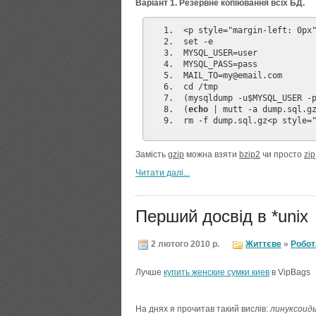
Варіант 1. Резервне копіювання всіх БД.
 <p style="margin-left: 0px
 set -e
 MYSQL_USER=user
 MYSQL_PASS=pass
 MAIL_TO=my@email.com
 cd /tmp
 (mysqldump -u$MYSQL_USER -
 (
echo
 | mutt -a dump.sql.g
 rm -f dump.sql.gz<p style=
Замість
gzip
можна взяти
bzip2
чи просто
zip
Читати далi...
Перший досвід в *unix
2 лютого 2010 р.
Життєве
»
Робот
Лучше
купить женские сумки киев
в VipBags
На днях я прочитав такий вислів:
линуксоиды