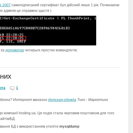
e 2007
самопідписаний сертифікат бул дійсний лише 1 рік. Починаючи
вих адмінів це справжнє щастя )
 за
допомогою
чотирьох простих командлетів:
аних
ота
1
ребенка? Интернет магазин
детская одежда
Тико - Маркетинг
рі компанії hosting.ua. Ця подія стала черговим поштовхом для того
айтів/БД.
ювання БД з використанням утиліти
mysqldump