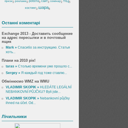
тІЦ
робота
сайт
призи
реклама
семінар
2
2
3
3
2
5
шара
хостинг
3
8
Останні коментарі
Exchange 2013 - Доставить сообщение
на адрес пересылки и в почтовый
ящик
Mark »
Спасибо за инструкцию. Статья
хоть...
Плани на 2010 рік!
taras »
Столько времени уже прошло с...
Sergey »
Я каждый год тоже ставлю...
Обмінюємо WMZ на WMU
VLADIMIR SKOPIK »
HLEDÁTE LEGÁLNÍ
NEBANKOVNÍ PŮJČKU? Byli jste...
VLADIMIR SKOPIK »
Nebankovní půjčky
ihned na účet. Od...
Лічильники