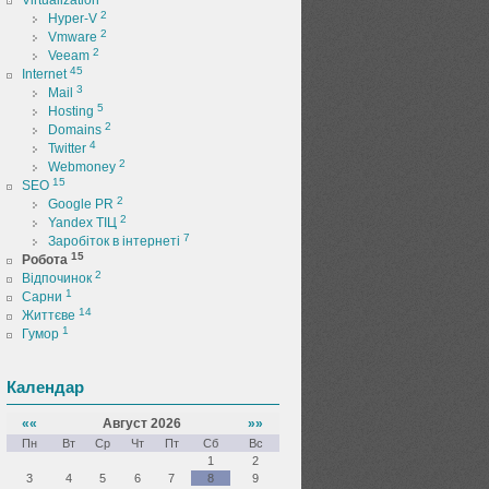
Virtualization
2
Hyper-V
2
Vmware
2
Veeam
45
Internet
3
Mail
5
Hosting
2
Domains
4
Twitter
2
Webmoney
15
SEO
2
Google PR
2
Yandex ТІЦ
7
Заробіток в інтернеті
15
Робота
2
Відпочинок
1
Сарни
14
Життєве
1
Гумор
Календар
««
Август 2026
»»
Пн
Вт
Ср
Чт
Пт
Сб
Вс
1
2
3
4
5
6
7
8
9