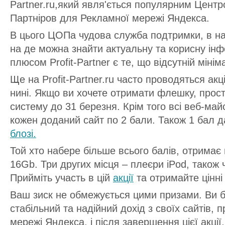
Partner.ru,який явля'ється популярним Цент
Партніров для Рекламної мережі Яндекса.
В цього ЦОПа чудова служба подтримки, в на
на де можна знайти актуальну та корисну ін
плюсом Profit-Partner є те, що відсутній міні
Ще на Profit-Partner.ru часто проводяться акці
нині. Якщо ви хочете отримати флешку, прост
систему до 31 березня. Крім того всі веб-ма
кожен доданий сайт по 2 бали. Також 1 бал д
блозі.
Той хто набере більше всього балів, отримає
16Gb. Три других місця – плеєри iPod, також 
Прийміть участь в цій
акції
та отримайте цінні
Ваш зиск не обмежується цими призами. Ви 
стабільний та надійний дохід з своїх сайтів,
мережі Яндекса, і після завершення цієї акці