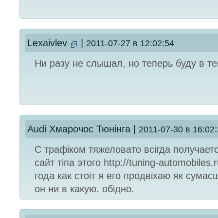
Lexaivlev
|
2011-07-27 в 12:02:54
Ни разу не слышал, но теперь буду в т
Audi Хмарочос Тюнiнга
|
2011-07-30 в 16:02
С трафiком тяжеловато всiгда получаетс
сайт тiпа этого http://tuning-automobiles.
года как стоiт я его продвiхаю як сумас
он ни в какую. обiдно.