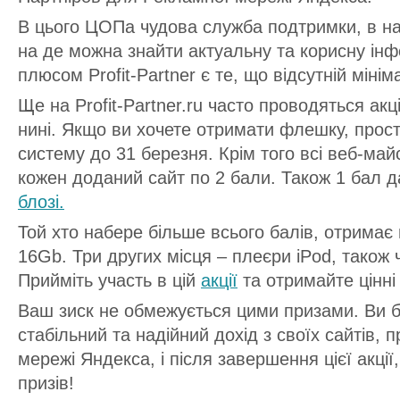
В цього ЦОПа чудова служба подтримки, в на
на де можна знайти актуальну та корисну ін
плюсом Profit-Partner є те, що відсутній міні
Ще на Profit-Partner.ru часто проводяться акці
нині. Якщо ви хочете отримати флешку, прост
систему до 31 березня. Крім того всі веб-ма
кожен доданий сайт по 2 бали. Також 1 бал д
блозі.
Той хто набере більше всього балів, отримає
16Gb. Три других місця – плеєри iPod, також 
Прийміть участь в цій
акції
та отримайте цінні
Ваш зиск не обмежується цими призами. Ви 
стабільний та надійний дохід з своїх сайтів,
мережі Яндекса, і після завершення цієї акці
призів!