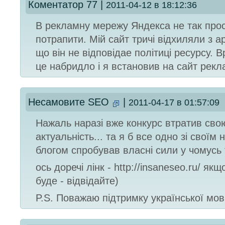
Коментатор 77
|
2011-04-12 в 18:12:36
В рекламну мережу Яндекса не так про
потрапити. Мiй сайт тричi вiдхиляли з а
що вiн не вiдповiдае полiтицi ресурсу. В
це набридло i я встановив на сайт рекл
Несамовите SEO
|
2011-04-17 в 01:57:09
Нажаль наразі вже конкурс втратив сво
актуальність... та я б все одно зі своїм
блогом спробував власні сили у чомусь
ось доречі лінк - http://insaneseo.ru/ якщ
буде - відвідайте)
P.S. Поважаю підтримку української мов