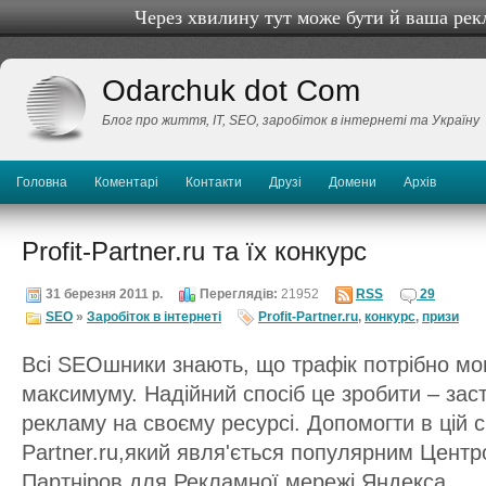
Через хвилину тут може бути й ваша рек
Odarchuk dot Com
Блог про життя, IТ, SEO, заробіток в інтернеті та Україну
Головна
Коментарі
Контакти
Друзі
Домени
Архів
Profit-Partner.ru та їх конкурс
31 березня 2011 р.
Переглядів:
21952
RSS
29
SEO
»
Заробіток в інтернеті
Profit-Partner.ru
,
конкурс
,
призи
Всі SEOшники знають, що трафік потрібно мо
максимуму. Надійний спосіб це зробити – зас
рекламу на своєму ресурсі. Допомогти в цій с
Partner.ru,який явля'ється популярним Цент
Партніров для Рекламної мережі Яндекса.