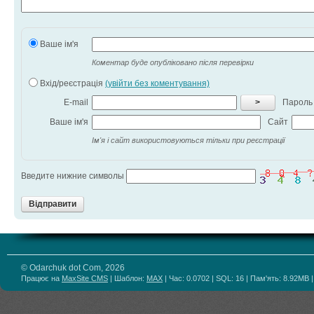
Ваше ім'я
Коментар буде опубліковано після перевірки
Вхід/реєстрація
(увійти без коментування)
E-mail
>
Пароль
Ваше ім'я
Сайт
Ім'я і сайт використовуються тільки при реєстрації
Введите нижние символы
Відправити
© Odarchuk dot Com, 2026
Працює на
MaxSite CMS
| Шаблон:
MAX
| Час: 0.0702 | SQL: 16 | Пам'ять: 8.92MB