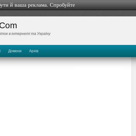
бути й ваша реклама. Спробуйте
 Com
біток в інтернеті та Україну
і
Домени
Архів