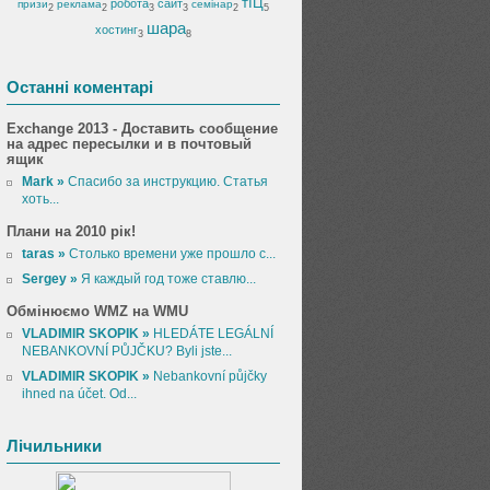
тІЦ
робота
сайт
призи
реклама
семінар
2
2
3
3
2
5
шара
хостинг
3
8
Останні коментарі
Exchange 2013 - Доставить сообщение
на адрес пересылки и в почтовый
ящик
Mark »
Спасибо за инструкцию. Статья
хоть...
Плани на 2010 рік!
taras »
Столько времени уже прошло с...
Sergey »
Я каждый год тоже ставлю...
Обмінюємо WMZ на WMU
VLADIMIR SKOPIK »
HLEDÁTE LEGÁLNÍ
NEBANKOVNÍ PŮJČKU? Byli jste...
VLADIMIR SKOPIK »
Nebankovní půjčky
ihned na účet. Od...
Лічильники