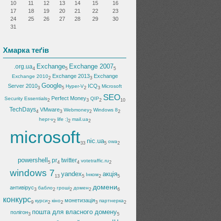
10
11
12
13
14
15
16
17
18
19
20
21
22
23
24
25
26
27
28
29
30
31
Хмарка теґів
Exchange
Exchange 2007
.org.ua
4
5
5
Exchange 2013
Exchange
Exchange 2010
2
3
Google
Server 2010
ICQ
Hyper-V
Microsoft
3
5
2
3
SEO
Perfect Money
Security Essentials
QIP
2
3
2
10
TechDays
VMware
Webmoney
Windows 8
4
3
2
2
hepr-v
life :)
mail.ua
2
2
2
microsoft
nic.ua
owa
33
5
2
powershell
pr
twitter
votetraffic.ru
5
4
4
2
windows 7
yandex
акція
Інком
13
5
2
5
домени
антивірус
бабло
гроші
домен
3
2
2
2
6
конкурс
монетизація
курси
кіно
партнерка
9
2
2
3
2
пошта для власного домену
полігон
3
5