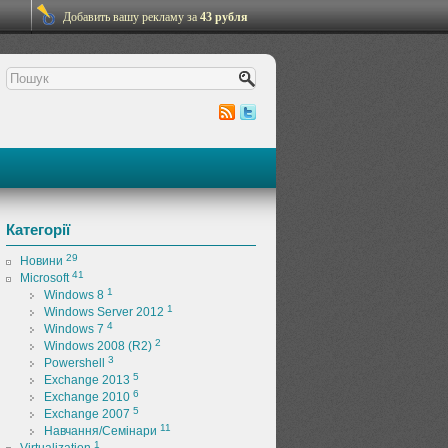
Добавить вашу рекламу за
43 рубля
Категорії
29
Новини
41
Microsoft
1
Windows 8
1
Windows Server 2012
4
Windows 7
2
Windows 2008 (R2)
3
Powershell
5
Exchange 2013
6
Exchange 2010
5
Exchange 2007
11
Навчання/Семінари
1