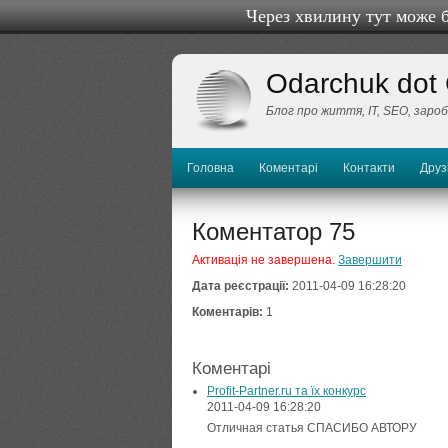
Через хвилину тут може 
Odarchuk dot
Блог про життя, IТ, SEO, заро
Головна
Коментарі
Контакти
Друз
Коментатор 75
Активація не завершена.
Завершити
Дата реєстрації:
2011-04-09 16:28:20
Коментарів:
1
Коментарі
Profit-Partner.ru та їх конкурс
2011-04-09 16:28:20
Отличная статья СПАСИБО АВТОРУ