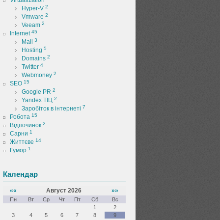
Virtualization
2
Hyper-V
2
Vmware
2
Veeam
45
Internet
3
Mail
5
Hosting
2
Domains
4
Twitter
2
Webmoney
15
SEO
2
Google PR
2
Yandex ТІЦ
7
Заробіток в інтернеті
15
Робота
2
Відпочинок
1
Сарни
14
Життєве
1
Гумор
Календар
««
Август 2026
»»
Пн
Вт
Ср
Чт
Пт
Сб
Вс
1
2
3
4
5
6
7
8
9