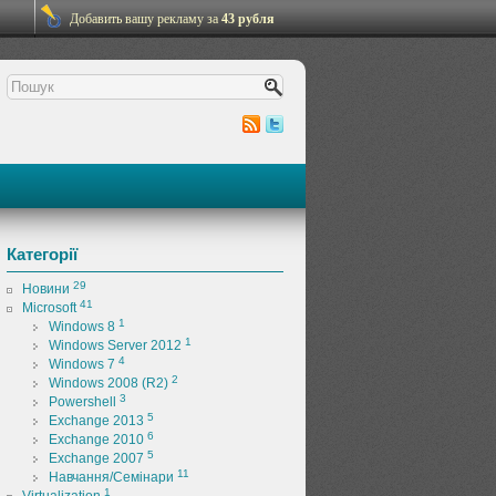
Добавить вашу рекламу за
43 рубля
Категорії
29
Новини
41
Microsoft
1
Windows 8
1
Windows Server 2012
4
Windows 7
2
Windows 2008 (R2)
3
Powershell
5
Exchange 2013
6
Exchange 2010
5
Exchange 2007
11
Навчання/Семінари
1