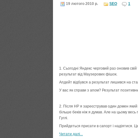
19 лютого 2010 р.
SEO
1
1. Сьогодні Яндекс черговий раз оновив свій
результат від Маузерових фішок.
Апдейт відбувся а результат лишився на ста
У вас як справи з апом? Результат позитивн
2. Після НР я зареєстрував один домен який
більше беків ніж я думав. Але на цьому весь 
Гуглі.
Прийдеться присати в сапорт і надіятися. 
Читати далi...