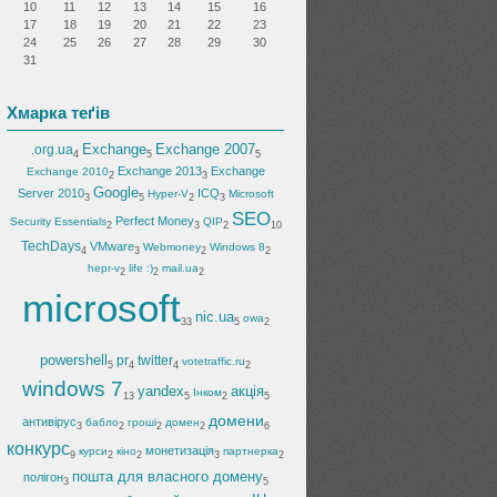
10
11
12
13
14
15
16
17
18
19
20
21
22
23
24
25
26
27
28
29
30
31
Хмарка теґів
Exchange
Exchange 2007
.org.ua
4
5
5
Exchange 2013
Exchange
Exchange 2010
2
3
Google
Server 2010
ICQ
Hyper-V
Microsoft
3
5
2
3
SEO
Perfect Money
Security Essentials
QIP
2
3
2
10
TechDays
VMware
Webmoney
Windows 8
4
3
2
2
hepr-v
life :)
mail.ua
2
2
2
microsoft
nic.ua
owa
33
5
2
powershell
pr
twitter
votetraffic.ru
5
4
4
2
windows 7
yandex
акція
Інком
13
5
2
5
домени
антивірус
бабло
гроші
домен
3
2
2
2
6
конкурс
монетизація
курси
кіно
партнерка
9
2
2
3
2
пошта для власного домену
полігон
3
5