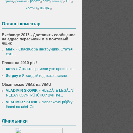
тІЦ
робота
сайт
призи
реклама
семінар
2
2
3
3
2
5
шара
хостинг
3
8
Останні коментарі
Exchange 2013 - Доставить сообщение
на адрес пересылки и в почтовый
ящик
Mark »
Спасибо за инструкцию. Статья
хоть...
Плани на 2010 рік!
taras »
Столько времени уже прошло с...
Sergey »
Я каждый год тоже ставлю...
Обмінюємо WMZ на WMU
VLADIMIR SKOPIK »
HLEDÁTE LEGÁLNÍ
NEBANKOVNÍ PŮJČKU? Byli jste...
VLADIMIR SKOPIK »
Nebankovní půjčky
ihned na účet. Od...
Лічильники