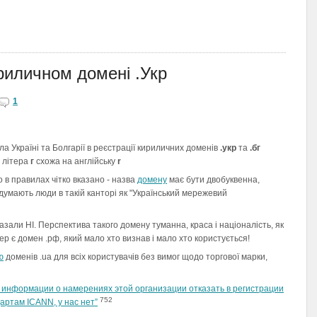
ириличном домені .Укр
1
а Україні та Болгарії в реєстрації кириличних доменів
.укр
та
.бг
о літера
г
схожа на англійську
r
 в правилах чітко вказано - назва
домену
має бути двобуквенна,
м думають люди в такій канторі як "Український мережевий
зали НІ. Перспектива такого домену туманна, краса і націоналість, як
ер є домен .рф, який мало хто визнав і мало хто користується!
ю
доменів .ua для всіх користувачів без вимог щодо торгової марки,
 информации о намерениях этой организации отказать в регистрации
752
дартам ICANN, у нас нет”