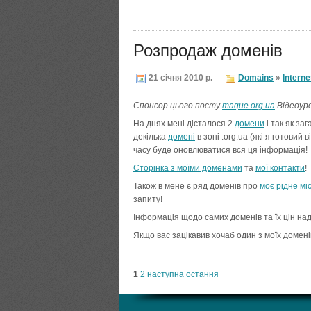
Розпродаж доменів
21 січня 2010 р.
Domains
»
Interne
Спонсор цього посту
maque.org.ua
Відеоуро
На днях мені дісталося 2
домени
і так як за
декілька
домені
в зоні .org.ua (які я готовий 
часу буде оновлюватися вся ця інформація!
Сторінка з моїми доменами
та
мої контакти
!
Також в мене є ряд доменів про
моє рідне мі
запиту!
Інформація щодо самих доменів та їх цін на
Якщо вас зацікавив хочаб один з моїх домені
1
2
наступна
остання