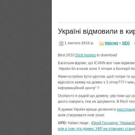
Україні відмовили в к
1 лютого 2010 р.
Internet
»
SEO
Best 2010
DivX movies
to download
Багатьом відомо, що ICANN все таки відмовил
Україні бо в назві зони 3 літери а Болгарії б
Яким потрібно бути ідіотом, щоб попри те що
відіслати заявку на домен з 3 літер??? І чи
інформаційний центр" ?
Особисто я радий що домену .укр поки що ска
дехто говорить теж не аргументи. В Росії теп
Я думаю Україні краще дозволити
реєстраці
аніж створювати нові зони!
UPD:
Наївні люди -
Юрий Гончарук: “Никакой
или о том, что домен .УКР не отвечает стан