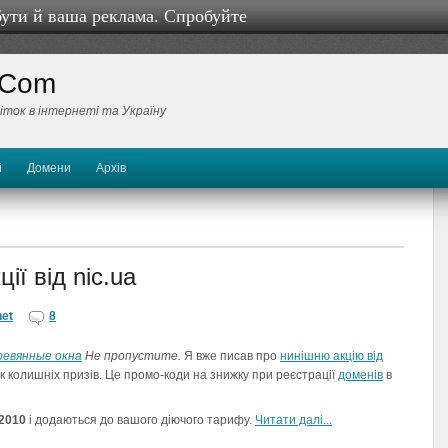
бути й ваша реклама. Спробуйте
 Com
біток в інтернеті та Україну
і
Домени
Архів
ії від nic.ua
net
8
ревянные окна
Не пропустите.
Я вже писав про
нинішню акцію від
 колишніх призів. Це промо-коди на знижку при реєстрації
доменів
в
2010
і додаються до вашого діючого тарифу.
Читати далi...