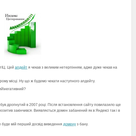
 тІЦ. Цей
апдейт
я чекав з великим нетерпінням, адже дуже чекав на
рому місці. Ну що ж будемо чекати наступного апдейту.
ий\негативний?
 був дропнутий в 2007 році. Після встановлення сайту повилазило ще
позитив закінчився. Виявляється домен забанений як в Яндексі так і в
Це буде мій перший досвід виведення
домену
з бану.