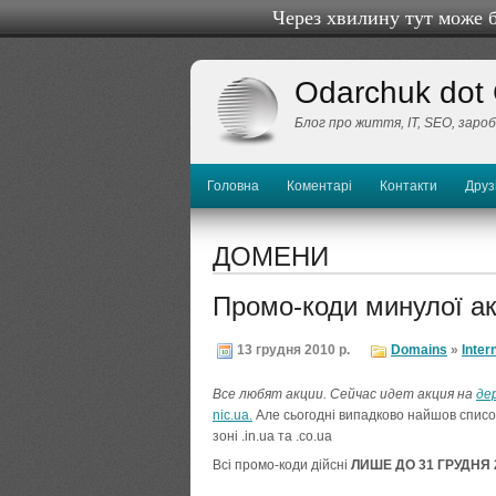
Через хвилину тут може 
Odarchuk dot
Блог про життя, IТ, SEO, заро
Головна
Коментарі
Контакти
Друз
ДОМЕНИ
Промо-коди минулої акц
13 грудня 2010 р.
Domains
»
Inter
Все любят акции. Сейчас идет акция на
де
nic.ua.
Але сьогодні випадково найшов список
зоні .in.ua та .co.ua
Всі промо-коди дійсні
ЛИШЕ ДО 31 ГРУДНЯ 