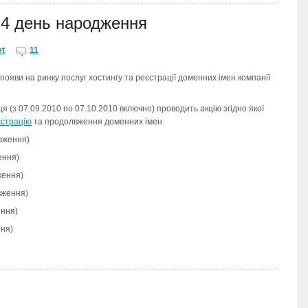
й 4 день народження
et
11
ояви на ринку послуг хостингу та реєстрації доменних імен компанії
я (з 07.09.2010 по 07.10.2010 включно) проводить акцію згідно якої
єстрацію
та продолвження доменних імен.
овження)
ення)
вження)
овження)
ення)
ння)