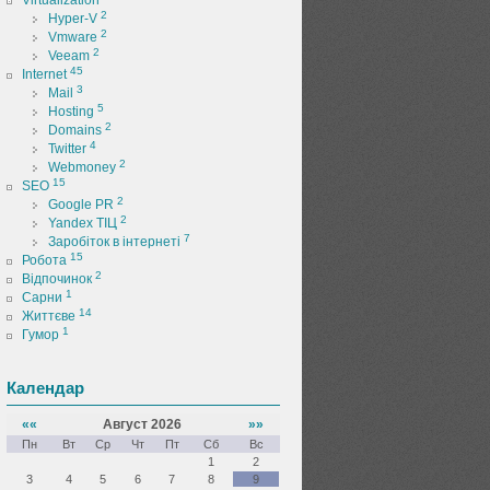
Virtualization
2
Hyper-V
2
Vmware
2
Veeam
45
Internet
3
Mail
5
Hosting
2
Domains
4
Twitter
2
Webmoney
15
SEO
2
Google PR
2
Yandex ТІЦ
7
Заробіток в інтернеті
15
Робота
2
Відпочинок
1
Сарни
14
Життєве
1
Гумор
Календар
««
Август 2026
»»
Пн
Вт
Ср
Чт
Пт
Сб
Вс
1
2
3
4
5
6
7
8
9