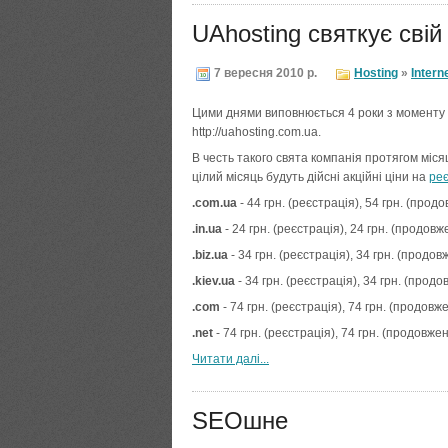
UAhosting святкує сві
7 вересня 2010 р.
Hosting
»
Intern
Цими днями виповнюється 4 роки з моменту п
http://uahosting.com.ua.
В честь такого свята компанія протягом місяц
цілий місяць будуть дійсні акційні ціни на
ре
.com.ua
- 44 грн. (реєстрація), 54 грн. (прод
.in.ua
- 24 грн. (реєстрація), 24 грн. (продовж
.biz.ua
- 34 грн. (реєстрація), 34 грн. (продо
.kiev.ua
- 34 грн. (реєстрація), 34 грн. (прод
.com
- 74 грн. (реєстрація), 74 грн. (продовж
.net
- 74 грн. (реєстрація), 74 грн. (продовже
Читати далi...
SEOшне