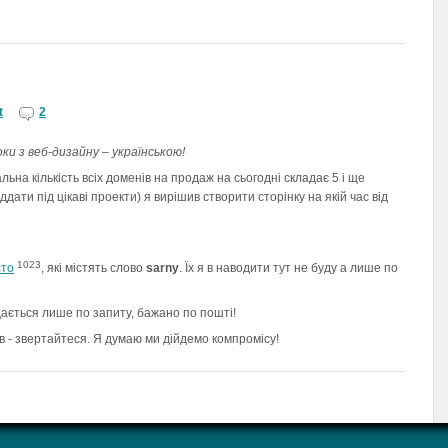
t
2
ки з веб-дизайну – українською!
гальна кількість всіх доменів на продаж на сьогодні складає 5 і ще
віддати під цікаві проекти) я вирішив створити сторінку на якій час від
1023
сто
, які містять слово
sarny
. Їх я в наводити тут не буду а лише по
дається лише по запиту, бажано по пошті!
в - звертайтеся. Я думаю ми дійдемо компромісу!