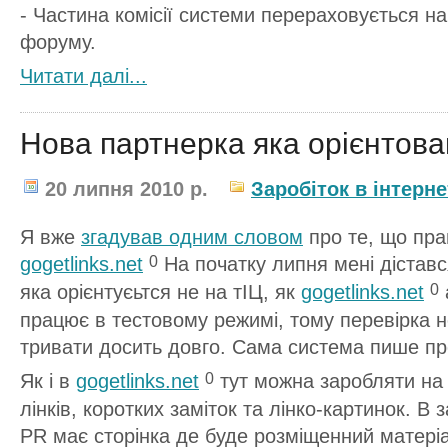
- Частина комісії системи перераховується н
форуму.
Читати далi...
Нова партнерка яка орієнтов
20 липня 2010 р.
Заробіток в інтерне
Я вже
згадував одним словом
про те, що пр
gogetlinks.net
На початку липня мені діставс
0
яка орієнтуєьтся не на тІЦ, як
gogetlinks.net
0
працює в тестовому режимі, тому перевірка 
тривати досить довго. Сама система пише про
Як і в
gogetlinks.net
тут можна заробляти на 
0
лінків, коротких заміток та лінко-картинок. В 
PR має сторінка де буде розміщенний матеріа