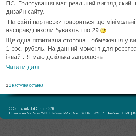
ПС. Голосування має реальний вигляд який 
дизайн сайту.
На сайті партнерки говориться що мінімальні 
насправді інколи бувають і по 29
Ще одна позитивна сторона - обмеження у в
1 рос. рубель. На данний момент для реєстрац
інвайт. Я маю декілька запрошень
Читати далi...
1
2
наступна
остання
© Odarchuk dot Com, 2026
Працює на
MaxSite CMS
| Шаблон:
MAX
| Час: 0.0864 | SQL: 7 | Пам'ять: 8.3MB
|
В