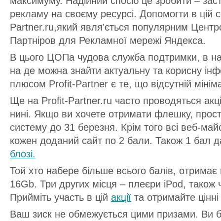
максимуму. Надійний спосіб це зробити – зас
рекламу на своєму ресурсі. Допомогти в цій с
Partner.ru,який явля'ється популярним Цент
Партніров для Рекламної мережі Яндекса.
В цього ЦОПа чудова служба подтримки, в на
на де можна знайти актуальну та корисну ін
плюсом Profit-Partner є те, що відсутній міні
Ще на Profit-Partner.ru часто проводяться акці
нині. Якщо ви хочете отримати флешку, прост
систему до 31 березня. Крім того всі веб-ма
кожен доданий сайт по 2 бали. Також 1 бал д
блозі.
Той хто набере більше всього балів, отримає
16Gb. Три других місця – плеєри iPod, також 
Прийміть участь в цій
акції
та отримайте цінні
Ваш зиск не обмежується цими призами. Ви 