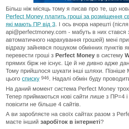
Більш ніж місяць тому я писав про те, що но
Perfect Money платить гроші за розміщення св
які мають ПР від 3
. І ось вчора нарешті (післ
api@perfectmoney.com - мабуть в них стався з
автоматичного нарахування грошей) мені пр
відразу зайнявся пошуком обмінних пунктів як
перевести гроші з
Perfect Money
в систему
W
прямих бірж не існує. Це й не дивно адже дан
Тому прийшлося шукати інші шляхи. Пізніше
цього
списку
. Надалі обмін буду проводит
946
На даний момент система Perfect Money трох
Тепер приймаються нові сайти лише з ПР=4 і
повісити не більше 4 сайтів.
А ви заробляєте на своїх сайтаx разом з Per
маєте інший
заробіток в інтернеті
?