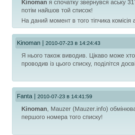
Kinoman
я спочатку звернувся аську 31
потім найшов той список!
На даний момент в того тіпчика комісія
Kinoman
|
2010-07-23 в 14:24:43
Я нього також виводив. Цікаво може хто
проводив із цього списку, поділітся досв
Fanta
|
2010-07-23 в 14:41:59
Kinoman
, Mauzer (Mauzer.info) обмінюв
першого номера того списку!