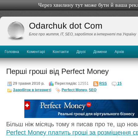
Через хвилину тут може бути й ваша рек
Odarchuk dot Com
Блог про життя, IТ, SEO, заробіток в інтернеті та Україну
Головна
Коментарі
Контакти
Друзі
Домени
Архів
Перші гроші від Perfect Money
29 травня 2010 р.
Переглядів:
12551
RSS
15
Заробіток в інтернеті
Perfect Money
,
SEO
Більш ніж місяць тому я писав про те, що но
Perfect Money платить гроші за розміщення св