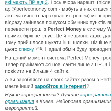
які мають ПР від 3
. І ось вчора нарешті (післ
api@perfectmoney.com - мабуть в них стався з
автоматичного нарахування грошей) мені пр
відразу зайнявся пошуком обмінних пунктів як
перевести гроші з
Perfect Money
в систему
W
прямих бірж не існує. Це й не дивно адже дан
Тому прийшлося шукати інші шляхи. Пізніше
цього
списку
. Надалі обмін буду проводит
946
На даний момент система Perfect Money трох
Тепер приймаються нові сайти лише з ПР=4 і
повісити не більше 4 сайтів.
А ви заробляєте на своїх сайтаx разом з Per
маєте інший
заробіток в інтернеті
?
Нужне корпоративчик? Лучшие
корпоративн
организация
в Киеве. Недорогая организаци
мероприятий.