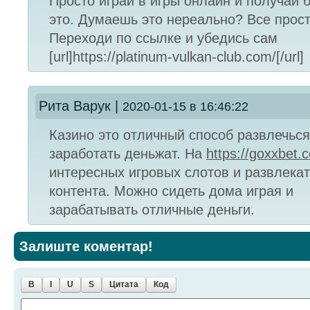
Просто играй в игры онлайн и получай 
это. Думаешь это нереально? Все прост
Переходи по ссылке и убедись сам
[url]https://platinum-vulkan-club.com/[/url]
Рита Варук
|
2020-01-15 в 16:46:22
Казино это отличный способ развлечься
заработать деньжат. На
https://goxxbet
интересных игровых слотов и развлека
контента. Можно сидеть дома играя и
зарабатывать отличные деньги.
Залиште коментар!
B
I
U
S
Цитата
Код