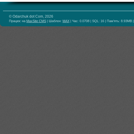
© Odarchuk dot Com, 2026
Працює на
MaxSite CMS
| Шаблон:
MAX
| Час: 0.0708 | SQL: 16 | Пам'ять: 8.93MB