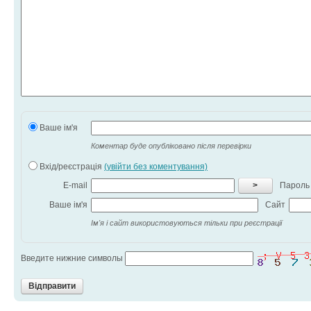
Ваше ім'я
Коментар буде опубліковано після перевірки
Вхід/реєстрація
(увійти без коментування)
E-mail
>
Пароль
Ваше ім'я
Сайт
Ім'я і сайт використовуються тільки при реєстрації
Введите нижние символы
Відправити