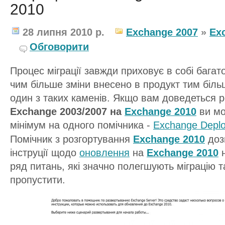
2010
28 липня 2010 р.
Exchange 2007
»
Ex
Обговорити
Процес міграції завжди приховує в собі багато
чим більше зміни внесено в продукт тим біль
один з таких каменів. Якщо вам доведеться р
Exchange 2003/2007 на
Exchange 2010
ви мо
мінімум на одного помічника -
Exchange Deplo
Помічник з розгортування
Exchange 2010
доз
інструції щодо
оновлення
на
Exchange 2010
н
ряд питань, які значно полегшують міграцію 
пропустити.