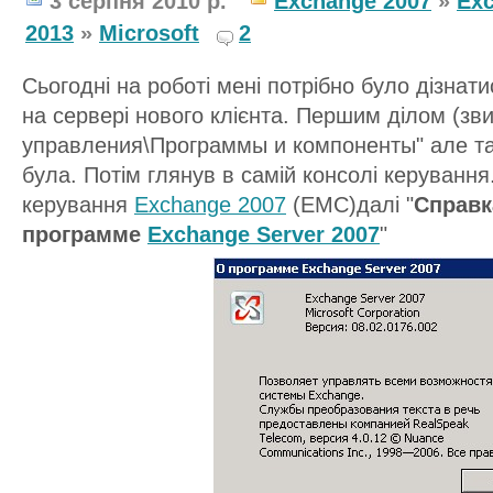
3 серпня 2010 р.
Exchange 2007
»
Exc
2013
»
Microsoft
2
Сьогодні на роботі мені потрібно було дізнат
на сервері нового клієнта. Першим ділом (зв
управления\Программы и компоненты" але та
була. Потім глянув в самій консолі керуванн
керування
Exchange 2007
(ЕМС)далі "
Справк
программе
Exchange Server 2007
"