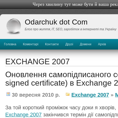
Через хвилину тут може бути й ваша рек
Odarchuk dot Com
Блог про життя, IТ, SEO, заробіток в інтернеті та Україну
Головна
Коментарі
Контакти
Друзі
Домени
Архів
EXCHANGE 2007
Оновлення самопідписаного се
signed certificate) в Exchange 
30 вересня 2010 р.
Exchange 2007
»
M
За той короткий проміжок часу доки я хворів,
Exchange 2007
закінчився термін дії самопід