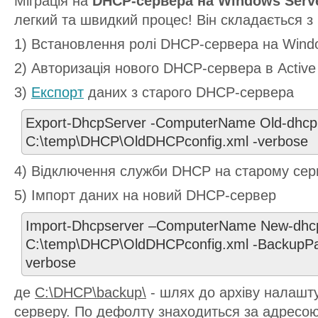
Міграція на
DHCP-сервера на Windows Serve
легкий та швидкий процес! Він складається з 
1) Встановлення ролі DHCP-сервера на Wind
2) Авторизація нового DHCP-сервера в Active 
3)
Експорт
даних з старого DHCP-сервера
Export-DhcpServer -ComputerName Old-dhcp.d
C:\temp\DHCP\OldDHCPconfig.xml -verbose
4) Відключення служби DHCP на старому сер
5) Імпорт даних на новий DHCP-сервер
Import-Dhcpserver –ComputerName New-dhcp.
C:\temp\DHCP\OldDHCPconfig.xml -BackupPa
verbose
де
C:\DHCP\backup\
- шлях до архіву налашт
серверу. По дефолту знаходиться за адресо