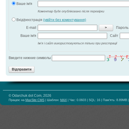
Ваше ім'я
Коментар буде опубліковано після перевірки
Вхід/реєстрація
(увійти без коментування)
E-mail
>
Пароль
Ваше ім'я
Сайт
Ім'я і сайт використовуються тільки при реєстрації
Введите нижние символы
Відправити
© Odarchuk dot Com, 2026
Працює на
MaxSite CMS
| Шаблон:
MAX
| Час: 0.0603 | SQL: 16 | Пам'ять: 8.89MB