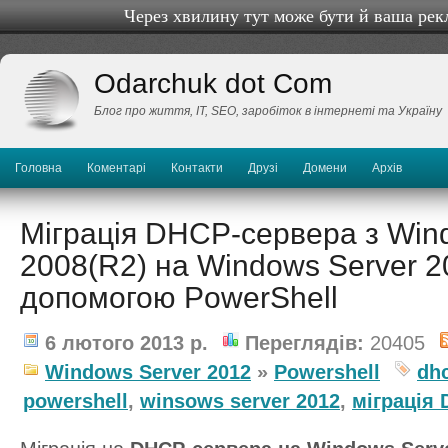
Через хвилину тут може бути й ваша рек
Odarchuk dot Com
Блог про життя, IТ, SEO, заробіток в інтернеті та Україну
Головна
Коментарі
Контакти
Друзі
Домени
Архів
Міграція DHCP-сервера з Win
2008(R2) на Windows Server 2
допомогою PowerShell
6 лютого 2013 р.
Переглядів:
20405
Windows Server 2012
»
Powershell
dh
powershell
,
winsows server 2012
,
міграція