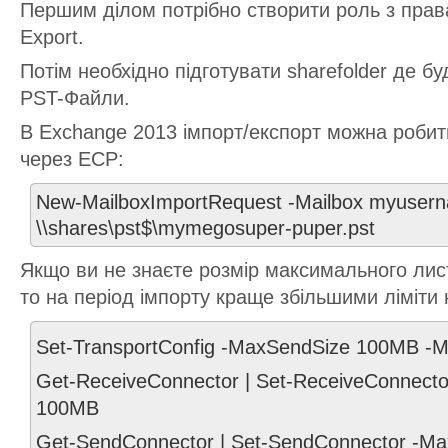
Першим ділом потрібно створити роль з прав
Export.
Потім необхідно підготувати sharefolder де б
PST-Файли.
В Exchange 2013 імпорт/експорт можна робити
через ECP:
New-MailboxImportRequest -Mailbox myuserna
\\shares\pst$\mymegosuper-puper.pst
Якщо ви не знаєте розмір максимального ли
то на період імпорту краще збільшими ліміти 
Set-TransportConfig -MaxSendSize 100MB -
Get-ReceiveConnector | Set-ReceiveConnect
100MB
Get-SendConnector | Set-SendConnector -