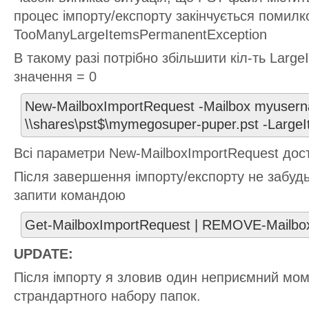
процес імпорту/експорту закінчується помилк
TooManyLargeItemsPermanentException
В такому разі потрібно збільшити кіл-ть Larg
значення = 0
New-MailboxImportRequest -Mailbox myuserna
\\shares\pst$\mymegosuper-puper.pst -LargeI
Всі параметри New-MailboxImportRequest дос
Після завершення імпорту/експорту не забудь
запити командою
Get-MailboxImportRequest | REMOVE-Mailbo
UPDATE:
Після імпорту я зловив один неприємний мом
страндартного набору папок.