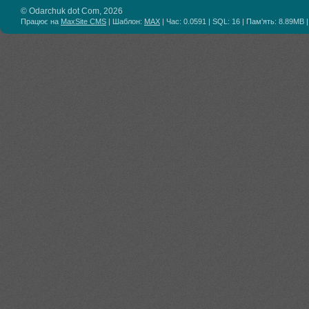
© Odarchuk dot Com, 2026
Працює на
MaxSite CMS
| Шаблон:
MAX
| Час: 0.0591 | SQL: 16 | Пам'ять: 8.89MB