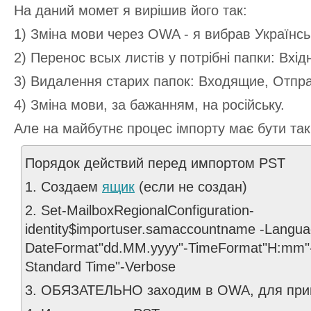
На даний момет я вирішив його так:
1) Зміна мови через OWA - я вибрав Українсь
2) Перенос всых листів у потрібні папки: Вхідні
3) Видалення старих папок: Входящие, Отп
4) Зміна мови, за бажанням, на російську.
Але на майбутнє процес імпорту має бути та
Порядок действий перед импортом PST
1. Создаем
ящик
(если не создан)
2. Set-MailboxRegionalConfiguration-
identity$importuser.samaccountname -Langu
DateFormat"dd.MM.yyyy"-TimeFormat"H:mm"
Standard Time"-Verbose
3. ОБЯЗАТЕЛЬНО заходим в OWA, для прим