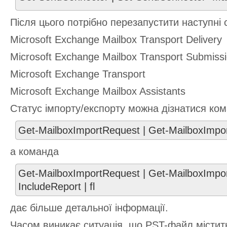
Після цього потрібно перезапустити наступні 
Microsoft Exchange Mailbox Transport Delivery
Microsoft Exchange Mailbox Transport Submiss
Microsoft Exchange Transport
Microsoft Exchange Mailbox Assistants
Статус імпорту/експорту можна дізнатися ко
Get-MailboxImportRequest | Get-MailboxImpor
а команда
Get-MailboxImportRequest | Get-MailboxImpor
IncludeReport | fl
дає більше детальної інформації.
Часом виникає ситуація, що PST-файл містит