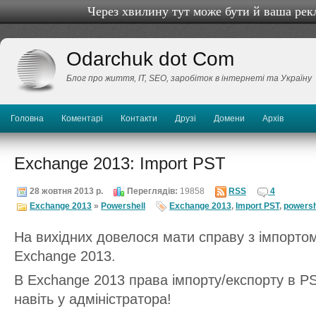
Через хвилину тут може бути й ваша рек
Odarchuk dot Com
Блог про життя, IТ, SEO, заробіток в інтернеті та Україну
Головна
Коментарі
Контакти
Друзі
Домени
Архів
Exchange 2013: Import PST
28 жовтня 2013 р.
Переглядів:
19858
RSS
4
Exchange 2013
»
Powershell
Exchange 2013
,
Import PST
,
powersh
На вихідних довелося мати справу з імпорто
Exchange 2013.
В Exchange 2013 права імпорту/експорту в PS
навіть у адміністратора!