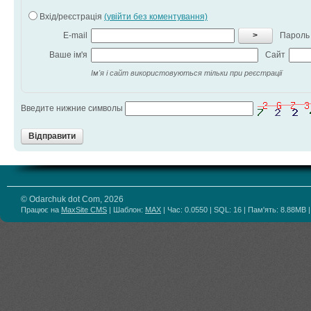
Вхід/реєстрація
(увійти без коментування)
E-mail
>
Пароль
Ваше ім'я
Сайт
Ім'я і сайт використовуються тільки при реєстрації
Введите нижние символы
Відправити
© Odarchuk dot Com, 2026
Працює на
MaxSite CMS
| Шаблон:
MAX
| Час: 0.0550 | SQL: 16 | Пам'ять: 8.88MB