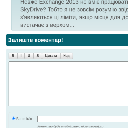
Невже Exchange 2013 не вміє працювати
SkyDrive? Тобто я не зовсім розумію зві
з'являються ці ліміти, якщо місця для д
вистачає з верхом...
Залиште коментар!
B
I
U
S
Цитата
Код
Ваше ім'я
Коментар буде опубліковано після перевірки