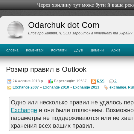
Через хвилину тут може бути й ваша рек
Odarchuk dot Com
Блог про життя, IТ, SEO, заробіток в інтернеті та Україну
Головна
Коментарі
Контакти
Друзі
Домени
Архів
Розмір правил в Outlook
24 жовтня 2013 р.
Переглядів:
19587
RSS
2
Exchange 2007
»
Exchange 2010
»
Exchange 2013
exchange
,
Ru
Одно или несколько правил не удалось пер
Exchange
и они были отключены. Возможно
параметры не поддерживаются или не хват
хранения всех ваших правил.