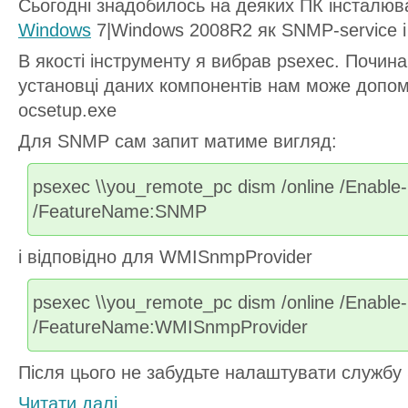
Сьогодні знадобилось на деяких ПК інсталюват
Windows
7|Windows 2008R2 як SNMP-service 
В якості інструменту я вибрав psexec. Почина
установці даних компонентів нам може допом
ocsetup.exe
Для SNMP сам запит матиме вигляд:
psexec \\you_remote_pc dism /online /Enable
/FeatureName:SNMP
і відповідно для WMISnmpProvider
psexec \\you_remote_pc dism /online /Enable
/FeatureName:WMISnmpProvider
Після цього не забудьте налаштувати служб
Читати далi...