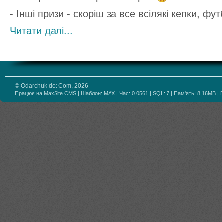
- Інші призи - скоріш за все всілякі кепки, фу
Читати далі...
© Odarchuk dot Com, 2026
Працює на
MaxSite CMS
| Шаблон:
MAX
| Час: 0.0561 | SQL: 7 | Пам'ять: 8.16MB
|