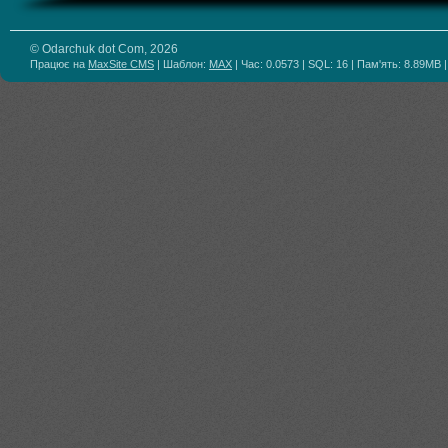
© Odarchuk dot Com, 2026
Працює на
MaxSite CMS
| Шаблон:
MAX
| Час: 0.0573 | SQL: 16 | Пам'ять: 8.89MB