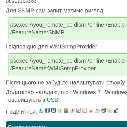
ocsetup.exe
Для SNMP сам запит матиме вигляд:
psexec \\you_remote_pc dism /online /Enable
/FeatureName:SNMP
і відповідно для WMISnmpProvider
psexec \\you_remote_pc dism /online /Enable
/FeatureName:WMISnmpProvider
Після цього не забудьте налаштувати служб
Додатково нагадаю, що і Windows 7 і Window
товаришують з
USB
Поділитися: