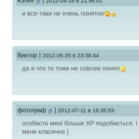
Юлия
|
2012-05-18 в 21:56:01
и все-таки не очень понятно
Виктор
|
2012-05-25 в 23:38:44
да я что то тоже не совсем понял
фотограф
|
2012-07-11 в 16:35:53
особисто мені більше ХР подобається, і
мене класична )