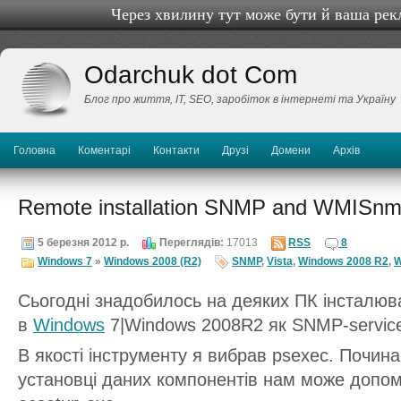
Через хвилину тут може бути й ваша рек
Odarchuk dot Com
Блог про життя, IТ, SEO, заробіток в інтернеті та Україну
Головна
Коментарі
Контакти
Друзі
Домени
Архів
Remote installation SNMP and WMISnm
5 березня 2012 р.
Переглядів:
17013
RSS
8
Windows 7
»
Windows 2008 (R2)
SNMP
,
Vista
,
Windows 2008 R2
,
W
Сьогодні знадобилось на деяких ПК інсталюват
в
Windows
7|Windows 2008R2 як SNMP-service
В якості інструменту я вибрав psexec. Почина
установці даних компонентів нам може допом