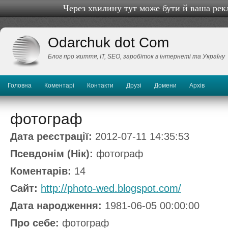
Через хвилину тут може бути й ваша рек
Odarchuk dot Com
Блог про життя, IТ, SEO, заробіток в інтернеті та Україну
Головна
Коментарі
Контакти
Друзі
Домени
Архів
фотограф
Дата реєстрації:
2012-07-11 14:35:53
Псевдонім (Нік):
фотограф
Коментарів:
14
Сайт:
http://photo-wed.blogspot.com/
Дата народження:
1981-06-05 00:00:00
Про себе:
фотограф