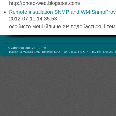
http://photo-wed.blogspot.com/
Remote installation SNMP and WMISnmpProv
2012-07-11 14:35:53
особисто мені більше ХР подобається, і тем
© Odarchuk dot Com, 2026
Працює на
MaxSite CMS
| Шаблон:
MAX
| Час: 0.0950 | SQL: 4 | Пам'ять: 8.68MB
|