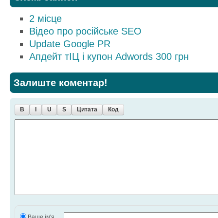
2 місце
Відео про російське SEO
Update Google PR
Апдейт тІЦ і купон Adwords 300 грн
Залиште коментар!
B
I
U
S
Цитата
Код
Ваше ім'я