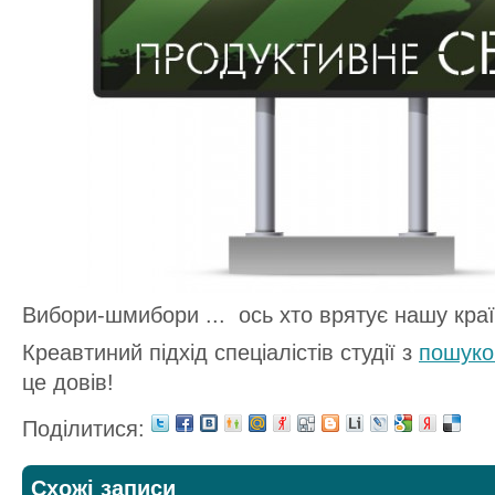
Вибори-шмибори ... ось хто врятує нашу краї
Креавтиний підхід спеціалістів студії з
пошуко
це довів!
Поділитися:
Схожі записи