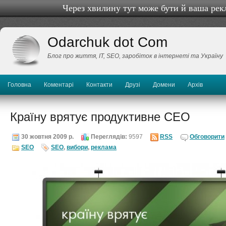
Через хвилину тут може бути й ваша рек
Odarchuk dot Com
Блог про життя, IТ, SEO, заробіток в інтернеті та Україну
Головна
Коментарі
Контакти
Друзі
Домени
Архів
Країну врятує продуктивне СЕО
30 жовтня 2009 р.
Переглядів:
9597
RSS
Обговорити
SEO
SEO
,
вибори
,
реклама