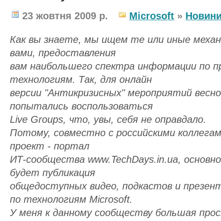
23 жовтня 2009 р.
Microsoft
»
Новин
Как вы знаете, мы ищем те или иные меха
вами, предоставления
вам наибольшего спектра информации по п
технологиям. Так, для онлайн
версии "Антикризисных" мероприятий весно
попытались воспользоваться
Live Groups, что, увы, себя не оправдало.
Потому, совместно с российскими коллегам
проект - портал
ИТ-сообщества www.TechDays.in.ua, основно
будет публикация
общедоступных видео, подкастов и презе
по технологиям Microsoft.
У меня к данному сообществу большая прось