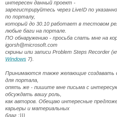
интересен данный проект -
зарегистрируйтесь через LiveID по указанно
по порталу,
который до 30.10 работает в тестовом р
любые баги на портале.
ПО обнаружению - просьба слать мне на к
igorsh@microsoft.com
скрины или записи Problem Steps Recorder 
Windows
7).
Принимаются также желающие создавать 
для портала,
опять же - пишите мне письма с интересу
обсуждать вашу роль,
как авторов. Обещаю интересные предлож
карьеры и материальных
благ ;)))