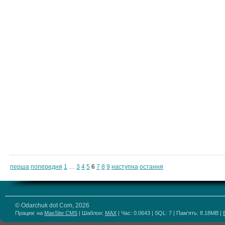
перша
попередня
1
…
3
4
5
6
7
8
9
наступна
остання
© Odarchuk dot Com, 2026
Працює на
MaxSite CMS
| Шаблон:
MAX
| Час: 0.0643 | SQL: 7 | Пам'ять: 8.18MB
|