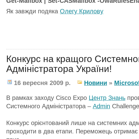
Get-Mailbox | Set-CASMailbox -OwaRulesEn
Як завжди подяка
Олегу Крилову
Конкурс на кращого Системно
Адміністратора України!
16 вересня 2009 р.
Новини
»
Microso
В рамках заходу Сisco Expo
Центр Знань
пров
Системного Адміністратора –
Admin
Challeng
Конкурс орієнтований лише на системних адмі
проходити в два етапи. Переможець отримає 