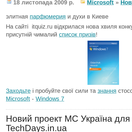
18 листопада 2009 р.
Microsoft
»
Нов
элитная
парфюмерия
и духи в Киеве
На сайті itquiz.ru відкрилася нова хвиля конк
присутній чималий
список призів
!
Заходьте
і пробуйте свої сили та
знання
стосо
Microsoft
-
Windows 7
Новий проект МС Україна для І
TechDays.in.ua