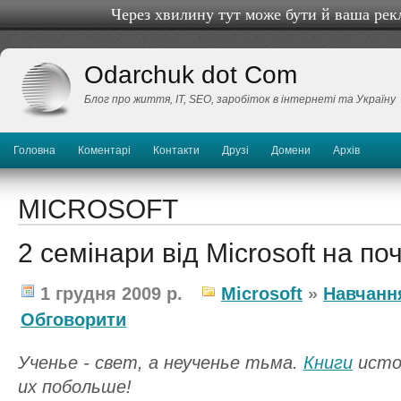
Через хвилину тут може бути й ваша рек
Odarchuk dot Com
Блог про життя, IТ, SEO, заробіток в інтернеті та Україну
Головна
Коментарі
Контакти
Друзі
Домени
Архів
MICROSOFT
2 семінари від Microsoft на по
1 грудня 2009 р.
Microsoft
»
Навчанн
Обговорити
Ученье - свет, а неученье тьма.
Книги
исто
их побольше!