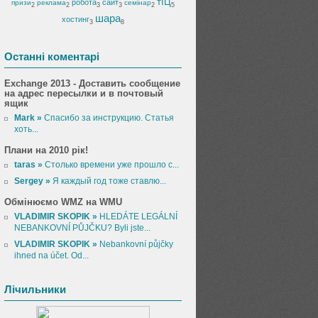
тІЦ
робота
сайт
призи
реклама
семінар
2
2
3
3
2
5
шара
хостинг
3
8
Останні коментарі
Exchange 2013 - Доставить сообщение
на адрес пересылки и в почтовый
ящик
Mark »
Спасибо за инструкцию. Статья
хоть...
Плани на 2010 рік!
taras »
Столько времени уже прошло с...
Sergey »
Я каждый год тоже ставлю...
Обмінюємо WMZ на WMU
VLADIMIR SKOPIK »
HLEDÁTE LEGÁLNÍ
NEBANKOVNÍ PŮJČKU? Byli jste...
VLADIMIR SKOPIK »
Nebankovní půjčky
ihned na účet. Od...
Лічильники