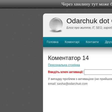
Через хвилину тут може 
Odarchuk dot
Блог про життя, IТ, SEO, заро
Головна
Коментарі
Контакти
Друз
Коментатор 14
Персональна сторінка
Введіть ключ активації:
У випадку проблем з активацією (не прийшов
email:
sasha@odarchuk.com