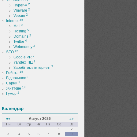
Virtualization
2
Hyper-V
2
Vmware
2
Veeam
45
Internet
3
Mail
5
Hosting
2
Domains
4
Twitter
2
Webmoney
15
SEO
2
Google PR
2
Yandex ТІЦ
7
Заробіток в інтернеті
15
Робота
2
Відпочинок
1
Сарни
14
Життєве
1
Гумор
Календар
««
Август 2026
»»
Пн
Вт
Ср
Чт
Пт
Сб
Вс
1
2
3
4
5
6
7
8
9