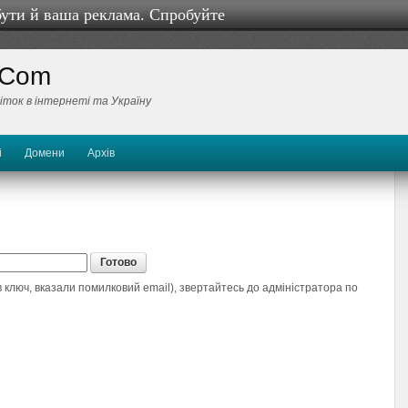
бути й ваша реклама. Спробуйте
 Com
біток в інтернеті та Україну
і
Домени
Архів
 ключ, вказали помилковий email), звертайтесь до адміністратора по