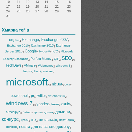
10
11
12
13
14
15
16
17
18
19
20
21
22
23
24
25
26
27
28
29
30
31
Хмарка теґів
Exchange
Exchange 2007
.org.ua
4
5
5
Exchange 2013
Exchange
Exchange 2010
2
3
Google
Server 2010
ICQ
Hyper-V
Microsoft
3
5
2
3
SEO
Perfect Money
Security Essentials
QIP
2
3
2
10
TechDays
VMware
Webmoney
Windows 8
4
3
2
2
hepr-v
life :)
mail.ua
2
2
2
microsoft
nic.ua
owa
33
5
2
powershell
pr
twitter
votetraffic.ru
5
4
4
2
windows 7
yandex
акція
Інком
13
5
2
5
домени
антивірус
бабло
гроші
домен
3
2
2
2
6
конкурс
монетизація
курси
кіно
партнерка
9
2
2
3
2
пошта для власного домену
полігон
3
5