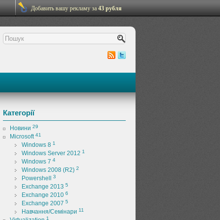
Добавить вашу рекламу за
43 рубля
Категорії
29
Новини
41
Microsoft
1
Windows 8
1
Windows Server 2012
4
Windows 7
2
Windows 2008 (R2)
3
Powershell
5
Exchange 2013
6
Exchange 2010
5
Exchange 2007
11
Навчання/Семінари
1