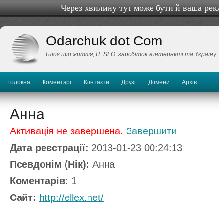
Через хвилину тут може бути й ваша рек
Odarchuk dot Com
Блог про життя, IТ, SEO, заробіток в інтернеті та Україну
Головна
Коментарі
Контакти
Друзі
Домени
Архів
Анна
Активація не завершена.
Завершити
Дата реєстрації:
2013-01-23 00:24:13
Псевдонім (Нік):
Анна
Коментарів:
1
Сайт:
http://ellex.net/