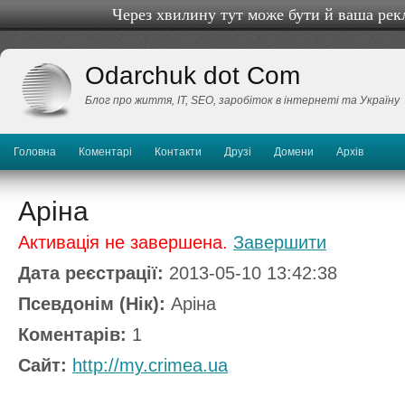
Через хвилину тут може бути й ваша рек
Odarchuk dot Com
Блог про життя, IТ, SEO, заробіток в інтернеті та Україну
Головна
Коментарі
Контакти
Друзі
Домени
Архів
Аріна
Активація не завершена.
Завершити
Дата реєстрації:
2013-05-10 13:42:38
Псевдонім (Нік):
Аріна
Коментарів:
1
Сайт:
http://my.crimea.ua