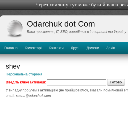
Через хвилину тут може бути й ваша рек
Odarchuk dot Com
Блог про життя, IТ, SEO, заробіток в інтернеті та Україну
Головна
Коментарі
Контакти
Друзі
Домени
Архів
shev
Персональна сторінка
Введіть ключ активації:
У випадку проблем з активацією (не прийшов ключ, вказали помилковий ema
email:
sasha@odarchuk.com