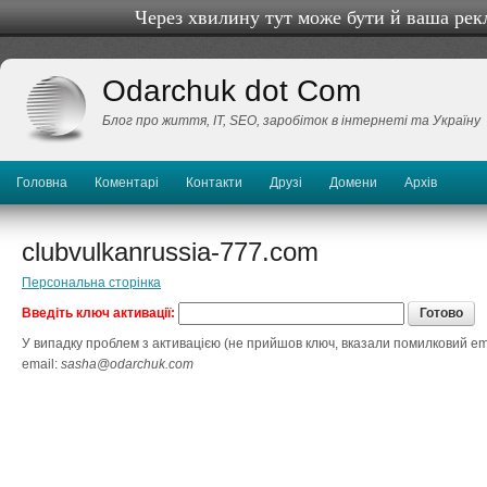
Через хвилину тут може бути й ваша рек
Odarchuk dot Com
Блог про життя, IТ, SEO, заробіток в інтернеті та Україну
Головна
Коментарі
Контакти
Друзі
Домени
Архів
clubvulkanrussia-777.com
Персональна сторінка
Введіть ключ активації:
У випадку проблем з активацією (не прийшов ключ, вказали помилковий ema
email:
sasha@odarchuk.com