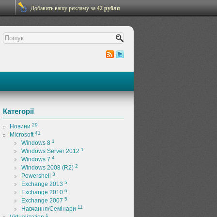
Добавить вашу рекламу за
42 рубля
Категорії
29
Новини
41
Microsoft
1
Windows 8
1
Windows Server 2012
4
Windows 7
2
Windows 2008 (R2)
3
Powershell
5
Exchange 2013
6
Exchange 2010
5
Exchange 2007
11
Навчання/Семінари
1