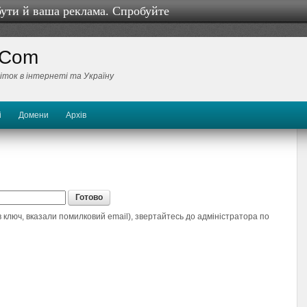
бути й ваша реклама. Спробуйте
 Com
біток в інтернеті та Україну
і
Домени
Архів
 ключ, вказали помилковий email), звертайтесь до адміністратора по