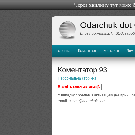
Через хвилину тут може 
Odarchuk dot
Блог про життя, IТ, SEO, заро
Головна
Коментарі
Контакти
Друз
Коментатор 93
Персональна сторінка
Введіть ключ активації:
У випадку проблем з активацією (не прийшов
email:
sasha@odarchuk.com