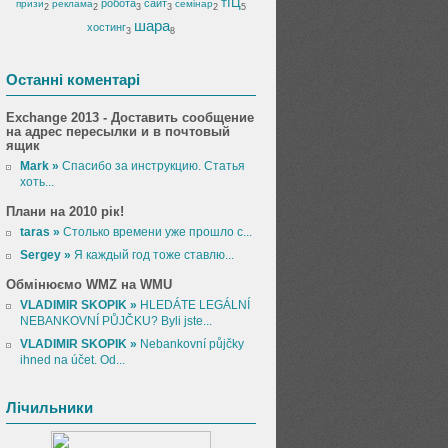
тІЦ
робота
сайт
призи
реклама
семінар
2
2
3
3
2
5
шара
хостинг
3
8
Останні коментарі
Exchange 2013 - Доставить сообщение
на адрес пересылки и в почтовый
ящик
Mark »
Спасибо за инструкцию. Статья
хоть...
Плани на 2010 рік!
taras »
Столько времени уже прошло с...
Sergey »
Я каждый год тоже ставлю...
Обмінюємо WMZ на WMU
VLADIMIR SKOPIK »
HLEDÁTE LEGÁLNÍ
NEBANKOVNÍ PŮJČKU? Byli jste...
VLADIMIR SKOPIK »
Nebankovní půjčky
ihned na účet. Od...
Лічильники