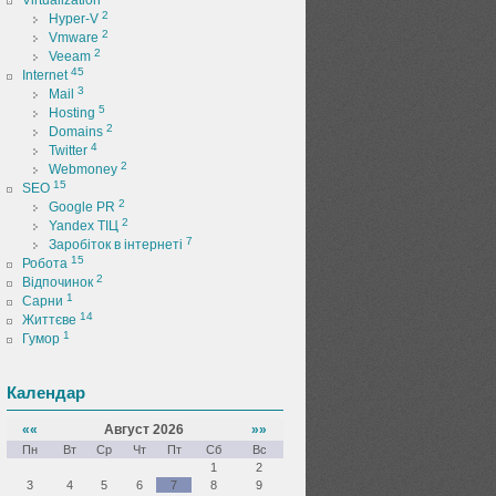
Virtualization
2
Hyper-V
2
Vmware
2
Veeam
45
Internet
3
Mail
5
Hosting
2
Domains
4
Twitter
2
Webmoney
15
SEO
2
Google PR
2
Yandex ТІЦ
7
Заробіток в інтернеті
15
Робота
2
Відпочинок
1
Сарни
14
Життєве
1
Гумор
Календар
««
Август 2026
»»
Пн
Вт
Ср
Чт
Пт
Сб
Вс
1
2
3
4
5
6
7
8
9