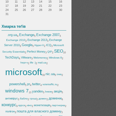
10
11
12
13
14
15
16
17
18
19
20
21
22
23
24
25
26
27
28
29
30
31
Хмарка теґів
Exchange
Exchange 2007
.org.ua
4
5
5
Exchange 2013
Exchange
Exchange 2010
2
3
Google
Server 2010
ICQ
Hyper-V
Microsoft
3
5
2
3
SEO
Perfect Money
Security Essentials
QIP
2
3
2
10
TechDays
VMware
Webmoney
Windows 8
4
3
2
2
hepr-v
life :)
mail.ua
2
2
2
microsoft
nic.ua
owa
33
5
2
powershell
pr
twitter
votetraffic.ru
5
4
4
2
windows 7
yandex
акція
Інком
13
5
2
5
домени
антивірус
бабло
гроші
домен
3
2
2
2
6
конкурс
монетизація
курси
кіно
партнерка
9
2
2
3
2
пошта для власного домену
полігон
3
5