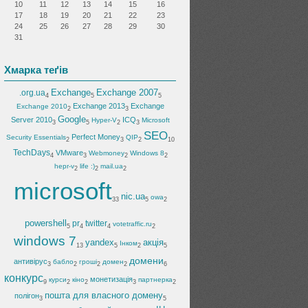
10
11
12
13
14
15
16
17
18
19
20
21
22
23
24
25
26
27
28
29
30
31
Хмарка теґів
Exchange
Exchange 2007
.org.ua
4
5
5
Exchange 2013
Exchange
Exchange 2010
2
3
Google
Server 2010
ICQ
Hyper-V
Microsoft
3
5
2
3
SEO
Perfect Money
Security Essentials
QIP
2
3
2
10
TechDays
VMware
Webmoney
Windows 8
4
3
2
2
hepr-v
life :)
mail.ua
2
2
2
microsoft
nic.ua
owa
33
5
2
powershell
pr
twitter
votetraffic.ru
5
4
4
2
windows 7
yandex
акція
Інком
13
5
2
5
домени
антивірус
бабло
гроші
домен
3
2
2
2
6
конкурс
монетизація
курси
кіно
партнерка
9
2
2
3
2
пошта для власного домену
полігон
3
5