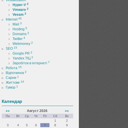
Virtualization
2
Hyper-V
2
Vmware
2
Veeam
45
Internet
3
Mail
5
Hosting
2
Domains
4
Twitter
2
Webmoney
15
SEO
2
Google PR
2
Yandex ТІЦ
7
Заробіток в інтернеті
15
Робота
2
Відпочинок
1
Сарни
14
Життєве
1
Гумор
Календар
««
Август 2026
»»
Пн
Вт
Ср
Чт
Пт
Сб
Вс
1
2
3
4
5
6
7
8
9