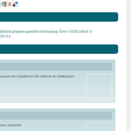
led to prepare guest for hot backup. Error: VSSControl: 0
SXi 5.x
ельные инструменты ей совсем не помешают
анонс спасибо