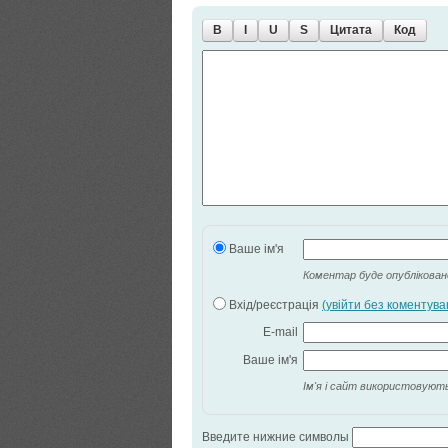
B
I
U
S
Цитата
Код
Ваше ім'я
Коментар буде опубліковано
Вхід/реєстрація
(увійти без коментува
E-mail
Ваше ім'я
Ім'я і сайт використовують
Введите нижние символы