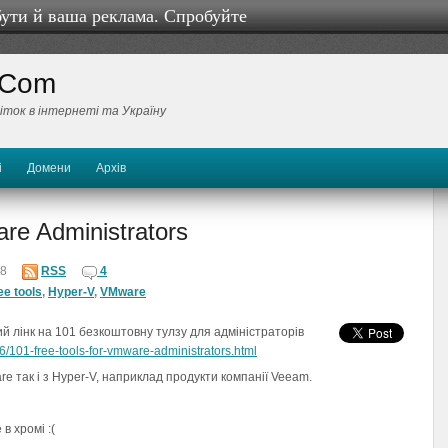
бути й ваша реклама. Спробуйте
 Com
біток в інтернеті та Україну
і
Домени
Архів
re Administrators
8
RSS
4
ee tools
,
Hyper-V
,
VMware
вий лінк на 101 безкоштовну тулзу для адміністраторів
101-free-tools-for-vmware-administrators.html
re так і з Hyper-V, наприклад продукти компанії Veeam.
в хромі :(