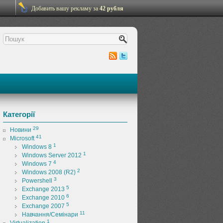
Добавить вашу рекламу за
42 рубля
Категорії
29
Новини
41
Microsoft
1
Windows 8
1
Windows Server 2012
4
Windows 7
2
Windows 2008 (R2)
3
Powershell
5
Exchange 2013
6
Exchange 2010
5
Exchange 2007
11
Навчання/Семінари
1