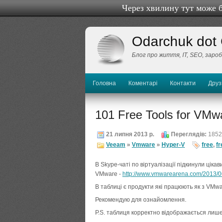
Через хвилину тут може 
Odarchuk dot
Блог про життя, IТ, SEO, заро
Головна
Коментарі
Контакти
Друз
101 Free Tools for VMwa
21 липня 2013 р.
Переглядів:
1852
Veeam
»
Vmware
»
Hyper-V
free
,
fr
В Skype-чаті по віртуалізації підкинули ціка
VMware -
http://www.vmwarearena.com/2013/06/
В таблиці є продукти які працюють як з VMwa
Рекомендую для ознайомлення.
P.S. таблиця корректно відображається лише 