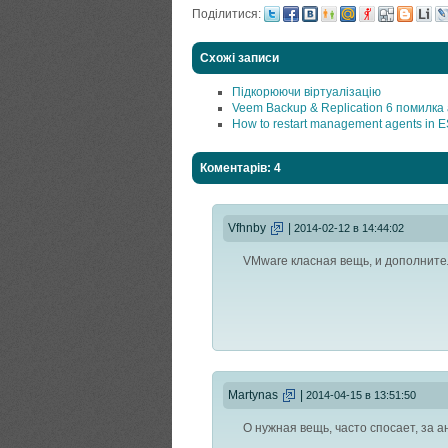
Поділитися:
Схожі записи
Підкорюючи віртуалізацію
Veem Backup & Replication 6 помилка ai
How to restart management agents in E
Коментарів: 4
Vfhnby
|
2014-02-12 в 14:44:02
VMware класная вещь, и дополнит
Martynas
|
2014-04-15 в 13:51:50
О нужная вещь, часто спосает, за 