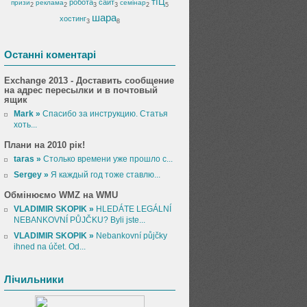
тІЦ
робота
сайт
призи
реклама
семінар
2
2
3
3
2
5
шара
хостинг
3
8
Останні коментарі
Exchange 2013 - Доставить сообщение
на адрес пересылки и в почтовый
ящик
Mark »
Спасибо за инструкцию. Статья
хоть...
Плани на 2010 рік!
taras »
Столько времени уже прошло с...
Sergey »
Я каждый год тоже ставлю...
Обмінюємо WMZ на WMU
VLADIMIR SKOPIK »
HLEDÁTE LEGÁLNÍ
NEBANKOVNÍ PŮJČKU? Byli jste...
VLADIMIR SKOPIK »
Nebankovní půjčky
ihned na účet. Od...
Лічильники