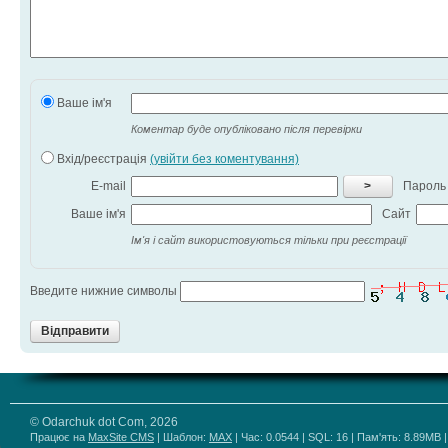
Ваше ім'я
Коментар буде опубліковано після перевірки
Вхід/реєстрація
(увійти без коментування)
E-mail
>
Пароль
Ваше ім'я
Сайт
Ім'я і сайт використовуються тільки при реєстрації
Введите нижние символы
Відправити
© Odarchuk dot Com, 2026
Працює на
MaxSite CMS
| Шаблон:
MAX
| Час: 0.0544 | SQL: 16 | Пам'ять: 8.89MB