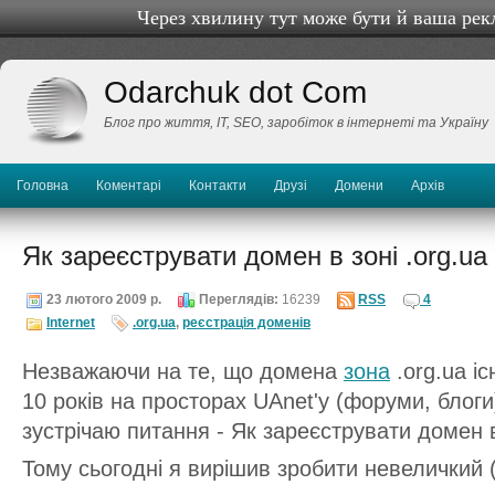
Через хвилину тут може бути й ваша рек
Odarchuk dot Com
Блог про життя, IТ, SEO, заробіток в інтернеті та Україну
Головна
Коментарі
Контакти
Друзі
Домени
Архів
Як зареєструвати домен в зоні .org.ua
23 лютого 2009 р.
Переглядів:
16239
RSS
4
Internet
.org.ua
,
реєстрація доменів
Незважаючи на те, що домена
зона
.org.ua і
10 років на просторах UAnet'у (форуми, блоги
зустрічаю питання - Як зареєструвати домен в
Тому сьогодні я вирішив зробити невеличкий (