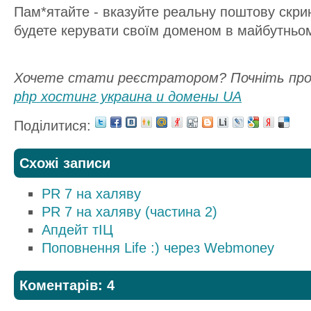
Пам*ятайте - вказуйте реальну поштову скри
будете керувати своїм доменом в майбутньом
Хочете стати реєстратором? Почніть пр
php хостинг украина и домены UA
Поділитися:
Схожі записи
PR 7 на халяву
PR 7 на халяву (частина 2)
Апдейт тІЦ
Поповнення Life :) через Webmoney
Коментарів: 4