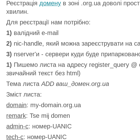
Реєстрація
домену
в зоні .org.ua доволі прос
хвилин.
Для реєстрації нам потрібно:
1)
валідний e-mail
2)
nic-handle, який можна зареєструвати на с
3)
nserver'и - сервери куди буде припаркова
1)
Пишемо листа на адресу register_query @ or
звичайний текст без html)
Тема листа
ADD ваш_домен.org.ua
Зміст листа:
domain
: my-domain.org.ua
remark
: Tse mij domen
admin-c
: номер-UANIC
tech-c
: номер-UANIC