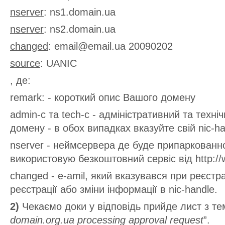
nserver
: ns1.domain.ua
nserver
: ns2.domain.ua
changed
: email@email.ua 20090202
source
: UANIC
, де:
remark: - короткий опис Вашого домену
admin-c та tech-c - адміністративний та техні
домену - в обох випадках вказуйте свій nic-ha
nserver - неймсервера де буде припаркован
використовую безкоштовний сервіс від http://
changed - e-amil, який вказувався при реєстра
реєстрації або зміни інформації в nic-handle.
2)
Чекаємо доки у відповідь прийде лист з те
domain.org.ua processing approval request
”.