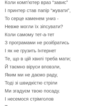
Коли комп’ютер враз “завис”
І принтер став папір “жувати”,
То серце каменем униз -
Невже могли їх зіпсувати?
Коли самому тет-а-тет
З програмами не розібратись
І як не грузить Інтернет
Те, що в цій хвилі треба мати;
Й таємно віруси вповзли,
Яким ми не даємо раду,
Тоді зі швидкістю стріли
Ми згадуєм твою посаду.
І несемося стрімголов