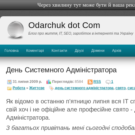
Через хвилину тут може бути й ваша рек
Odarchuk dot Com
Блог про життя, IТ, SEO, заробіток в інтернеті та Україну
Головна
Коментарі
Контакти
Друзі
Домени
Архів
День Системного Адміністратора
31 липня 2009 р.
Переглядів:
8584
RSS
1
Робота
»
Життєве
день системного адміністратора
,
свято
,
сис
Як відомо в останню п'ятницю липня вся ІТ с
свій хоч і не офіційне але професійне свято 
Адміністратора.
З багатьох привітань мені сьогодні сподоба