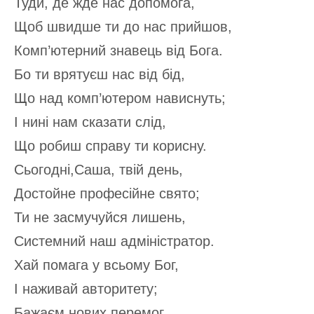
Туди, де жде нас допомога,
Щоб швидше ти до нас прийшов,
Комп’ютерний знавець від Бога.
Бо ти врятуєш нас від бід,
Що над комп’ютером нависнуть;
І нині нам сказати слід,
Що робиш справу ти корисну.
Сьогодні,Саша, твій день,
Достойне професійне свято;
Ти не засмучуйся лишень,
Системний наш адміністратор.
Хай помага у всьому Бог,
І наживай авторитету;
Бажаєм нових перемог