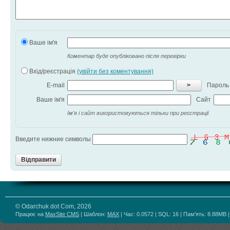
Ваше ім'я
Коментар буде опубліковано після перевірки
Вхід/реєстрація
(увійти без коментування)
E-mail
>
Пароль
Ваше ім'я
Сайт
Ім'я і сайт використовуються тільки при реєстрації
Введите нижние символы
Відправити
© Odarchuk dot Com, 2026
Працює на
MaxSite CMS
| Шаблон:
MAX
| Час: 0.0572 | SQL: 16 | Пам'ять: 8.88MB